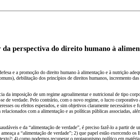
r da perspectiva do direito humano à alime
 defesa e a promoção do direito humano à alimentação e à nutrição ad
omuns), debilitação dos princípios de direitos humanos, incremento das d
da imposição de um regime agroalimentar e nutricional de tipo corporat
ar-se de verdade. Pelo contrário, com o novo regime, o lucro corporati
eresses ou efeitos esperados, e sim objetivos claramente necessários e 
 relacionados com a alimentação e as políticas públicas associadas, alé
 saudáveis e da “alimentação de verdade”, é preciso fazê-lo a partir 
al ameaça a “alimentação de verdade”; 2) que papel estão exercendo os E
exto?; 4) como podemos recuperar o protagonismo político em matéria 