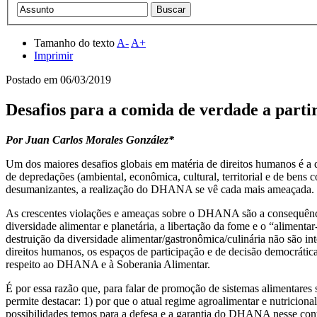
Tamanho do texto
A-
A+
Imprimir
Postado em
06/03/2019
Desafios para a comida de verdade a parti
Por Juan Carlos Morales González*
Um dos maiores desafios globais em matéria de direitos humanos é a
de depredações (ambiental, econômica, cultural, territorial e de bens c
desumanizantes, a realização do DHANA se vê cada mais ameaçada.
As crescentes violações e ameaças sobre o DHANA são a consequência 
diversidade alimentar e planetária, a libertação da fome e o “aliment
destruição da diversidade alimentar/gastronômica/culinária não são int
direitos humanos, os espaços de participação e de decisão democrática
respeito ao DHANA e à Soberania Alimentar.
É por essa razão que, para falar de promoção de sistemas alimentares
permite destacar: 1) por que o atual regime agroalimentar e nutricion
possibilidades temos para a defesa e a garantia do DHANA nesse cont