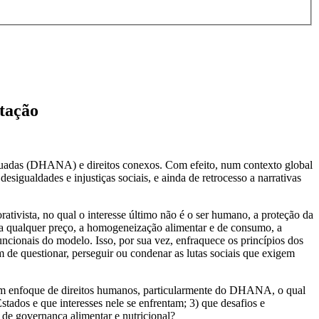
ntação
equadas (DHANA) e direitos conexos. Com efeito, num contexto global
esigualdades e injustiças sociais, e ainda de retrocesso a narrativas
ivista, no qual o interesse último não é o ser humano, a proteção da
vo a qualquer preço, a homogeneização alimentar e de consumo, a
funcionais do modelo. Isso, por sua vez, enfraquece os princípios dos
m de questionar, perseguir ou condenar as lutas sociais que exigem
de um enfoque de direitos humanos, particularmente do DHANA, o qual
stados e que interesses nele se enfrentam; 3) que desafios e
de governança alimentar e nutricional?