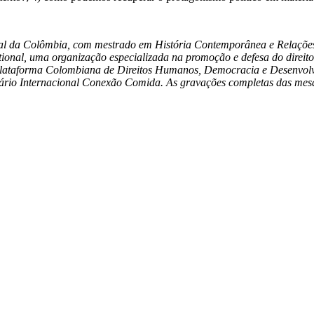
al da Colômbia, com mestrado em História Contemporânea e Relações 
tional, uma organização especializada na promoção e defesa do direi
 Plataforma Colombiana de Direitos Humanos, Democracia e Desenvol
nário Internacional Conexão Comida. As gravações completas das mesa