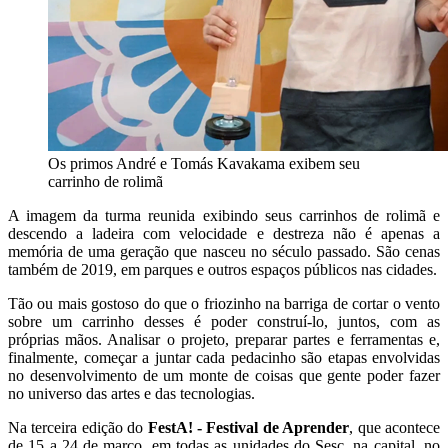
Os primos André e Tomás Kavakama exibem seu
carrinho de rolimã
A imagem da turma reunida exibindo seus carrinhos de rolimã e
descendo a ladeira com velocidade e destreza não é apenas a
memória de uma geração que nasceu no século passado. São cenas
também de 2019, em parques e outros espaços públicos nas cidades.
Tão ou mais gostoso do que o friozinho na barriga de cortar o vento
sobre um carrinho desses é poder construí-lo, juntos, com as
próprias mãos. Analisar o projeto, preparar partes e ferramentas e,
finalmente, começar a juntar cada pedacinho são etapas envolvidas
no desenvolvimento de um monte de coisas que gente poder fazer
no universo das artes e das tecnologias.
Na terceira edição do
FestA! - Festival de Aprender
, que acontece
de 15 a 24 de março, em todas as unidades do Sesc, na capital, no