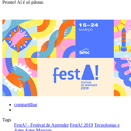
Pronto! Aí é só pilotar.
compartilhar
Tags
FestA! - Festival de Aprender
FestA! 2019
Tecnologias e
Artes
Artes Manuais