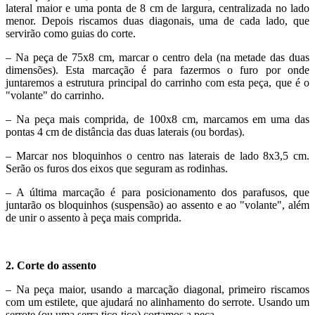
lateral maior e uma ponta de 8 cm de largura, centralizada no lado
menor. Depois riscamos duas diagonais, uma de cada lado, que
servirão como guias do corte.
– Na peça de 75x8 cm, marcar o centro dela (na metade das duas
dimensões). Esta marcação é para fazermos o furo por onde
juntaremos a estrutura principal do carrinho com esta peça, que é o
"volante" do carrinho.
– Na peça mais comprida, de 100x8 cm, marcamos em uma das
pontas 4 cm de distância das duas laterais (ou bordas).
– Marcar nos bloquinhos o centro nas laterais de lado 8x3,5 cm.
Serão os furos dos eixos que seguram as rodinhas.
– A última marcação é para posicionamento dos parafusos, que
juntarão os bloquinhos (suspensão) ao assento e ao "volante", além
de unir o assento à peça mais comprida.
2. Corte do assento
– Na peça maior, usando a marcação diagonal, primeiro riscamos
com um estilete, que ajudará no alinhamento do serrote. Usando um
serrote (ou uma serra tico-tico) cortamos a peça.