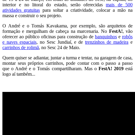
interior e no litoral do estado, serão oferecidas
mais de 500
atividades gratuitas
para soltar a criatividade, colocar a mão na
massa e construir o seu projeto.
O André e o Tomás Kavakama, por exemplo, são arquitetos de
formação e mergulham de cabeça na marcenaria. No
FestA!
, vão
oferecer ao público oficinas para construção de
banquinhos
e
robôs
e naves espaciais
, no Sesc Jundiaí, e de
trenzinhos de madeira
e
carrinhos de rolimã
, no Sesc 24 de Maio.
Quem quiser se adiantar, juntar a turma e tentar, na garagem de casa,
montar seus próprios carrinhos, pode contar com o passo a passo
que o André e o Tomás compartilharam. Mas o
FestA! 2019
está
logo aí também...