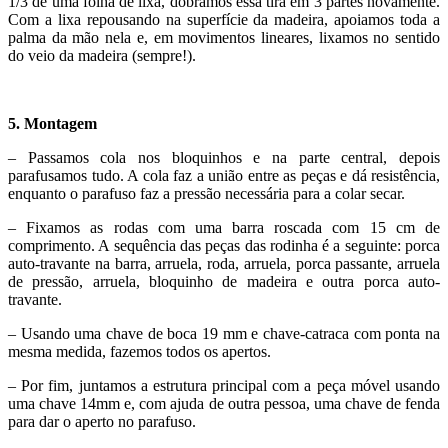
1/3 de uma folha de lixa, dobramos essa tira em 3 partes novamente.
Com a lixa repousando na superfície da madeira, apoiamos toda a
palma da mão nela e, em movimentos lineares, lixamos no sentido
do veio da madeira (sempre!).
5. Montagem
– Passamos cola nos bloquinhos e na parte central, depois
parafusamos tudo. A cola faz a união entre as peças e dá resistência,
enquanto o parafuso faz a pressão necessária para a colar secar.
– Fixamos as rodas com uma barra roscada com 15 cm de
comprimento. A sequência das peças das rodinha é a seguinte: porca
auto-travante na barra, arruela, roda, arruela, porca passante, arruela
de pressão, arruela, bloquinho de madeira e outra porca auto-
travante.
– Usando uma chave de boca 19 mm e chave-catraca com ponta na
mesma medida, fazemos todos os apertos.
– Por fim, juntamos a estrutura principal com a peça móvel usando
uma chave 14mm e, com ajuda de outra pessoa, uma chave de fenda
para dar o aperto no parafuso.