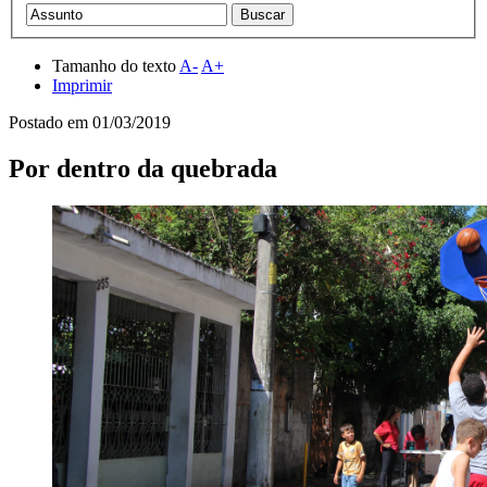
Tamanho do texto
A-
A+
Imprimir
Postado em
01/03/2019
Por dentro da quebrada