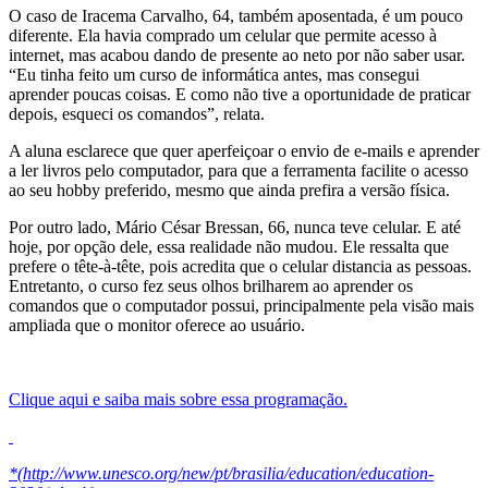
O caso de Iracema Carvalho, 64, também aposentada, é um pouco
diferente. Ela havia comprado um celular que permite acesso à
internet, mas acabou dando de presente ao neto por não saber usar.
“Eu tinha feito um curso de informática antes, mas consegui
aprender poucas coisas. E como não tive a oportunidade de praticar
depois, esqueci os comandos”, relata.
A aluna esclarece que quer aperfeiçoar o envio de e-mails e aprender
a ler livros pelo computador, para que a ferramenta facilite o acesso
ao seu hobby preferido, mesmo que ainda prefira a versão física.
Por outro lado, Mário César Bressan, 66, nunca teve celular. E até
hoje, por opção dele, essa realidade não mudou. Ele ressalta que
prefere o tête-à-tête, pois acredita que o celular distancia as pessoas.
Entretanto, o curso fez seus olhos brilharem ao aprender os
comandos que o computador possui, principalmente pela visão mais
ampliada que o monitor oferece ao usuário.
Clique aqui e saiba mais sobre essa programação.
*(http://www.unesco.org/new/pt/brasilia/education/education-