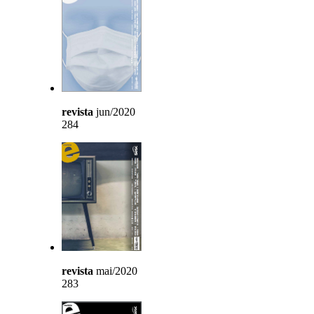
revista
jun/2020
284
revista
mai/2020
283