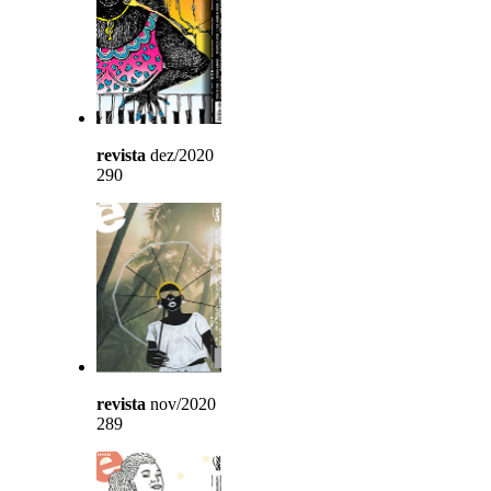
revista
dez/2020
290
revista
nov/2020
289