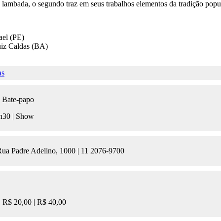
lambada, o segundo traz em seus trabalhos elementos da tradição popul
ael (PE)
uiz Caldas (BA)
as
 | Bate-papo
1h30 | Show
Rua Padre Adelino, 1000 | 11 2076-9700
| R$ 20,00 | R$ 40,00