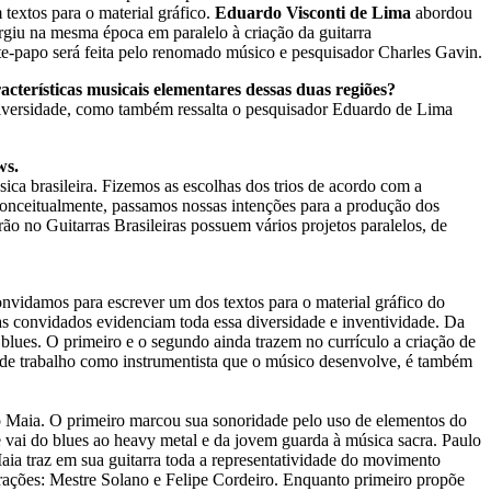
textos para o material gráfico.
Eduardo Visconti de Lima
abordou
rgiu na mesma época em paralelo à criação da guitarra
e-papo será feita pelo renomado músico e pesquisador Charles Gavin.
acterísticas musicais elementares dessas duas regiões?
e diversidade, como também ressalta o pesquisador Eduardo de Lima
ws.
sica brasileira. Fizemos as escolhas dos trios de acordo com a
s conceitualmente, passamos nossas intenções para a produção dos
ão no Guitarras Brasileiras possuem vários projetos paralelos, de
nvidamos para escrever um dos textos para o material gráfico do
tas convidados evidenciam toda essa diversidade e inventividade. Da
ues. O primeiro e o segundo ainda trazem no currículo a criação de
ande trabalho como instrumentista que o músico desenvolve, é também
o Maia. O primeiro marcou sua sonoridade pelo uso de elementos do
 vai do blues ao heavy metal e da jovem guarda à música sacra. Paulo
aia traz em sua guitarra toda a representatividade do movimento
erações: Mestre Solano e Felipe Cordeiro. Enquanto primeiro propõe