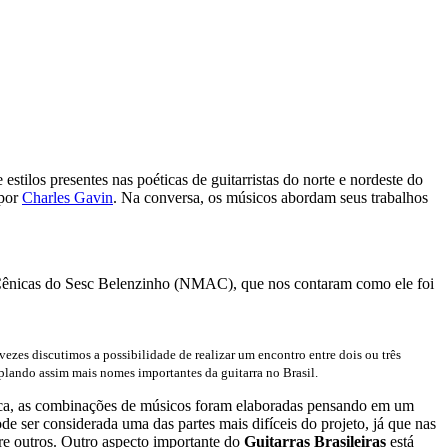
 estilos presentes nas poéticas de guitarristas do norte e nordeste do
 por
Charles Gavin
. Na conversa, os músicos abordam seus trabalhos
Cênicas do Sesc Belenzinho (NMAC), que nos contaram como ele foi
zes discutimos a possibilidade de realizar um encontro entre dois ou três
mplando assim mais nomes importantes da guitarra no Brasil.
stica, as combinações de músicos foram elaboradas pensando em um
ode ser considerada uma das partes mais difíceis do projeto, já que nas
re outros. Outro aspecto importante do
Guitarras Brasileiras
está