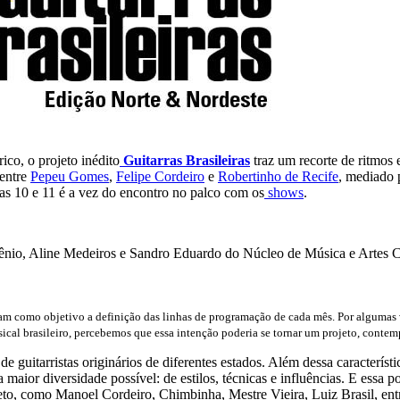
ico, o projeto inédito
Guitarras Brasileiras
traz um recorte de ritmos e
 entre
Pepeu Gomes
,
Felipe Cordeiro
e
Robertinho de Recife
, mediado
dias 10 e 11 é a vez do encontro no palco com os
shows
.
ênio, Aline Medeiros e Sandro Eduardo do Núcleo de Música e Artes 
am como objetivo a definição das linhas de programação de cada mês. Por algumas ve
sical brasileiro, percebemos que essa intenção poderia se tornar um projeto, conte
e guitarristas originários de diferentes estados. Além dessa caracterí
maior diversidade possível: de estilos, técnicas e influências. E essa p
eto, como Manoel Cordeiro, Chimbinha, Mestre Vieira, Luiz Brasil, ent