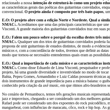
relacionado a nossa
intenção de estruturá-lo como um projeto educ
as características gerais das poéticas dos guitarristas convidados, en
convencional.
O projeto ainda é composto por três bate-papos
, um
E.O: O projeto abre com a edição Norte e Nordeste. Qual a similar
NMAC:.
Acreditamos que uma das principais características que une 
Visconti. A grande maioria dos guitarristas convidados traz em suas p
E.O.: Falem um pouco sobre o porquê da escolha destes três mús
NMAC:.
Qualquer um dos trios de guitarristas convidados poderia fa
proposta de unir guitarristas de estados distintos, de modo a evidenc
músicos e, com a concordância de todos, tivemos que definir as datas 
modo que tornou-se necessário entendermos quais eram as possibilida
E.O.: Qual a importância de cada músico e as características in
NMAC:.
Como disse Eduardo de Lima Visconti, pesquisador e profes
projeto, há uma grande diversidade e inventividade no modo de tocar a
Bahia, Pepeu Gomes, Armandinho e Luiz Caldas possuem técnicas apur
dois instrumentos de grande importância para a música baiana: o guib
conhecido pela criação da axé music, em que ritmos afro-brasileiros 
No cenário de Pernambuco, temos três gerações musicais representad
jazz e improvisos, chegando a ser considerado um dos melhores guita
Rafael pode ser considerado um dos expoentes do rock psicodélico, m
manguebeat, com influências de maracatu, côco, rock e hip hop. As g