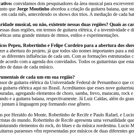
ativo:
convidamos dois pesquisadores da área musical para escreverem 
quanto que
Jorge Moutinho
abordou a criação da guitarra baiana, que su
 em cada mês, antecedendo os shows dos trios. A mediação de cada bat
idade musical, ou não, existente nessas duas regiões? Quais as car
essas duas regiões, em termos de guitarra elétrica, é a inventividade 
oéticas uma grande mistura de ritmos, estilos e experimentações.
icos Pepeu, Robertinho e Felipe Cordeiro para a abertura dos sho
zer a abertura do projeto, já que todos são nomes importantes para a mú
iar as diferentes influências de cada um. Com as formações estruturada
de acordo com a agenda dos convidados. Todos os guitarristas que estar
des de datas de cada músico.
strumentais de cada um em sua região?
sor de guitarra elétrica da Universidade Federal de Pernambuco que co
 guitarra elétrica aqui no Brasil. Acreditamos que esses nove guitarris
adas, agregando elementos de choro, samba, frevo, maracatu, rock e bl
ando e a guitarra baiana, respectivamente. Já Luiz Caldas, além do gr
se juntam à linguagem pop formando esse gênero.
as por Heraldo do Monte, Robertinho de Recife e Paulo Rafael, e Luci
rristas do mundo. Robertinho de Recife apresenta uma versatilidade que
isturando elementos do rock, do blues e da música nordestina. Lucio M
uitarras paraenses vêm representadas por músicos de duas diferentes g