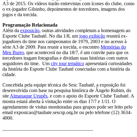
A3 de 2015. Os vídeos trarão entrevistas com ícones do clube, como
o ex-jogador Gilsinho, depoimentos de torcedores, imagens dos
jogos e da torcida.
Programação Relacionada
Além da
exposição
, outras atividades completam a homenagem ao
Esporte Clube Taubaté. No dia 1/8, um
jogo exibição
reunirá ex-
jogadores do time nos campeonatos de 1979, 2003 e no acesso à
série A3 de 2009. Para reunir a torcida, o encontro
Memórias do
Meu Burro
, que acontecerá no dia 18/7, é um convite para que os
torcedores tragam fotografias e dividam suas histórias com outros
seguidores do time. Um
city tour temático
apresentará curiosidades
da história do Esporte Clube Taubaté conectadas com a história da
cidade.
Concebida pela equipe técnica do Sesc Taubaté, a exposição foi
desenvolvida com base na pesquisa histórica de Ângelo Rubim, do
site
Almanaque Urupês
, e com o apoio do Esporte Clube Taubaté. A
mostra estará aberta à visitação entre os dias 17/7 e 1/11. O
agendamento de visitas monitoradas para grupos pode ser feito pelo
email exposicao@taubate.sescsp.org.br ou pelo telefone (12) 3634-
4000.
_____________________________________