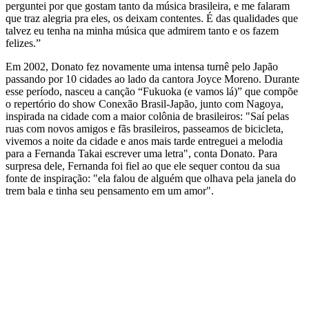
perguntei por que gostam tanto da música brasileira, e me falaram
que traz alegria pra eles, os deixam contentes. É das qualidades que
talvez eu tenha na minha música que admirem tanto e os fazem
felizes.”
Em 2002, Donato fez novamente uma intensa turnê pelo Japão
passando por 10 cidades ao lado da cantora Joyce Moreno. Durante
esse período, nasceu a canção “Fukuoka (e vamos lá)” que compõe
o repertório do show Conexão Brasil-Japão, junto com Nagoya,
inspirada na cidade com a maior colônia de brasileiros: "Saí pelas
ruas com novos amigos e fãs brasileiros, passeamos de bicicleta,
vivemos a noite da cidade e anos mais tarde entreguei a melodia
para a Fernanda Takai escrever uma letra", conta Donato. Para
surpresa dele, Fernanda foi fiel ao que ele sequer contou da sua
fonte de inspiração: "ela falou de alguém que olhava pela janela do
trem bala e tinha seu pensamento em um amor".