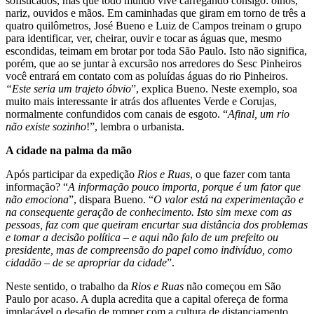
sofisticados, mas que todo mundo vive carregando consigo: olhos,
nariz, ouvidos e mãos. Em caminhadas que giram em torno de três a
quatro quilômetros, José Bueno e Luiz de Campos treinam o grupo
para identificar, ver, cheirar, ouvir e tocar as águas que, mesmo
escondidas, teimam em brotar por toda São Paulo. Isto não significa,
porém, que ao se juntar à excursão nos arredores do Sesc Pinheiros
você entrará em contato com as poluídas águas do rio Pinheiros.
“Este seria um trajeto óbvio
”, explica Bueno. Neste exemplo, soa
muito mais interessante ir atrás dos afluentes Verde e Corujas,
normalmente confundidos com canais de esgoto. “
Afinal, um rio
não existe sozinho
!”, lembra o urbanista.
A cidade na palma da mão
Após participar da expedição
Rios e Ruas
, o que fazer com tanta
informação? “
A informação pouco importa, porque é um fator que
não emociona
”, dispara Bueno. “
O valor está na experimentação e
na consequente geração de conhecimento. Isto sim mexe com as
pessoas, faz com que queiram encurtar sua distância dos problemas
e tomar a decisão política – e aqui não falo de um prefeito ou
presidente, mas de compreensão do papel como indivíduo, como
cidadão – de se apropriar da cidade
”.
Neste sentido, o trabalho da
Rios e Ruas
não começou em São
Paulo por acaso. A dupla acredita que a capital ofereça de forma
implacável o desafio de romper com a cultura de distanciamento