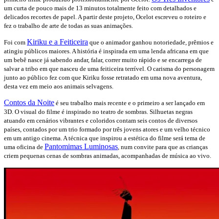
um curta de pouco mais de 13 minutos totalmente feito com detalhados e
delicados recortes de papel. A partir deste projeto, Ocelot escreveu o roteiro e
fez o trabalho de arte de todas as suas animações.
Kiriku e a Feiticeira
Foi com
que o animador ganhou notoriedade, prêmios e
atingiu públicos maiores. A história é inspirada em uma lenda africana em que
um bebê nasce já sabendo andar, falar, correr muito rápido e se encarrega de
salvar a tribo em que nasceu de uma feiticeira terrível. O carisma do personagem
junto ao público fez com que Kiriku fosse retratado em uma nova aventura,
desta vez em meio aos animais selvagens.
Contos da Noite
é seu trabalho mais recente e o primeiro a ser lançado em
3D. O visual do filme é inspirado no teatro de sombras. Silhuetas negras
atuando em cenários vibrantes e coloridos contam seis contos de diversos
países, contados por um trio formado por três jovens atores e um velho técnico
em um antigo cinema. A técnica que inspirou a estética do filme será tema de
Pantomimas Luminosas
uma oficina de
, num convite para que as crianças
criem pequenas cenas de sombras animadas, acompanhadas de música ao vivo.