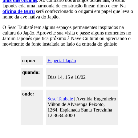
uma das oficinas
. Ao contrário dos arranjos ocidentais, o estilo
japonês cria uma harmonia de construção linear, ritmo e cor. Na
oficina de tsuru
será confeccionado o origami em papel que leva o
nome da ave nativa do Japão.
O Sesc Taubaté tem alguns espaços permanentes inspirados na
cultura do Japão. Aproveite sua visita e passe alguns momentos no
Jardim Japonês que fica próximo à Nave Cultural ou apreciando o
movimento da fonte instalada ao lado da entrada do ginásio.
o que:
Especial Japão
quando:
Dias 14, 15 e 16/02
onde:
Sesc Taubaté
| Avenida Engenheiro
Milton de Alvarenga Peixoto,
1264, Esplanada Santa Terezinha |
12 3634-4000