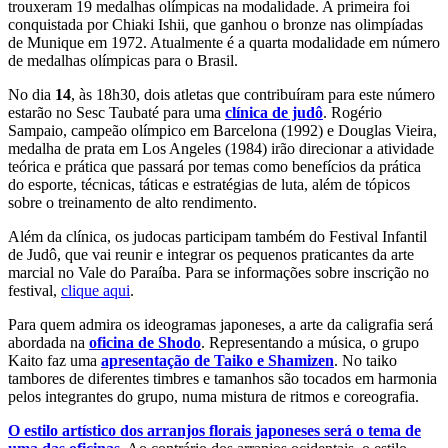
trouxeram 19 medalhas olímpicas na modalidade. A primeira foi
conquistada por Chiaki Ishii, que ganhou o bronze nas olimpíadas
de Munique em 1972. Atualmente é a quarta modalidade em número
de medalhas olímpicas para o Brasil.
No dia
14
, às 18h30, dois atletas que contribuíram para este número
estarão no Sesc Taubaté para uma
clínica de judô
. Rogério
Sampaio, campeão olímpico em Barcelona (1992) e Douglas Vieira,
medalha de prata em Los Angeles (1984) irão direcionar a atividade
teórica e prática que passará por temas como benefícios da prática
do esporte, técnicas, táticas e estratégias de luta, além de tópicos
sobre o treinamento de alto rendimento.
Além da clínica, os judocas participam também do Festival Infantil
de Judô, que vai reunir e integrar os pequenos praticantes da arte
marcial no Vale do Paraíba. Para se informações sobre inscrição no
festival,
clique aqui
.
Para quem admira os ideogramas japoneses, a arte da caligrafia será
abordada na
oficina de Shodo
. Representando a música, o grupo
Kaito faz uma
apresentação de Taiko e Shamizen
. No taiko
tambores de diferentes timbres e tamanhos são tocados em harmonia
pelos integrantes do grupo, numa mistura de ritmos e coreografia.
O estilo artístico dos arranjos florais japoneses será o tema de