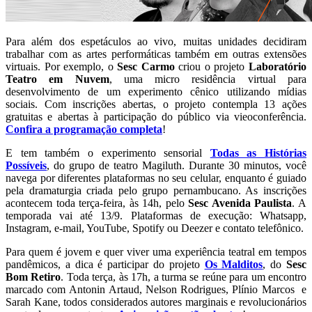
Para além dos espetáculos ao vivo, muitas unidades decidiram
trabalhar com as artes performáticas também em outras extensões
virtuais. Por exemplo, o
Sesc Carmo
criou o projeto
Laboratório
Teatro em Nuvem
, uma micro residência virtual para
desenvolvimento de um experimento cênico utilizando mídias
sociais. Com inscrições abertas, o projeto contempla 13 ações
gratuitas e abertas à participação do público via vieoconferência.
Confira a programação completa
!
E tem também o experimento sensorial
Todas as Histórias
Possíveis
, do grupo de teatro Magiluth. Durante 30 minutos, você
navega por diferentes plataformas no seu celular, enquanto é guiado
pela dramaturgia criada pelo grupo pernambucano. As inscrições
acontecem toda terça-feira, às 14h, pelo
Sesc Avenida Paulista
. A
temporada vai até 13/9. Plataformas de execução: Whatsapp,
Instagram, e-mail, YouTube, Spotify ou Deezer e contato telefônico.
Para quem é jovem e quer viver uma experiência teatral em tempos
pandêmicos, a dica é participar do projeto
Os Malditos
, do
Sesc
Bom Retiro
. Toda terça, às 17h, a turma se reúne para um encontro
marcado com Antonin Artaud, Nelson Rodrigues, Plínio Marcos e
Sarah Kane, todos considerados autores marginais e revolucionários