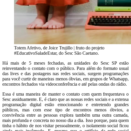
Totem Afetivo, de Joice Trujillo | fruto do projeto
#EducativoSaladeEstar, do Sesc São Caetano.
Há mais de 5 meses fechadas, as unidades do Sesc SP estão
reinventando o contato com o público. Para além do formato usual
das lives e das postagens nas redes sociais, surgem programações
para você curtir de maneiras menos óbvias, em grupos de Whatsapp,
encontros fechados via videoconferência e até pelas ondas do rádio.
Essa é uma maneira de manter o contato com quem frequentava o
Sesc assiduamente. E, é claro que as nossas redes sociais e a extensa
programação digital estão emocionando e entretendo grandes
públicos, mas com esse tipo de encontros menos óbvios, a
convivência entre as pessoas explora também uma outra camada,
mais profunda e concreta no nosso dia a dia. Isso porque, para quem
tinha o hábito de nos visitar pessoalmente, o isolamento social ficou
ainda mais incômodo. E, mesmo que o artifício da rede social