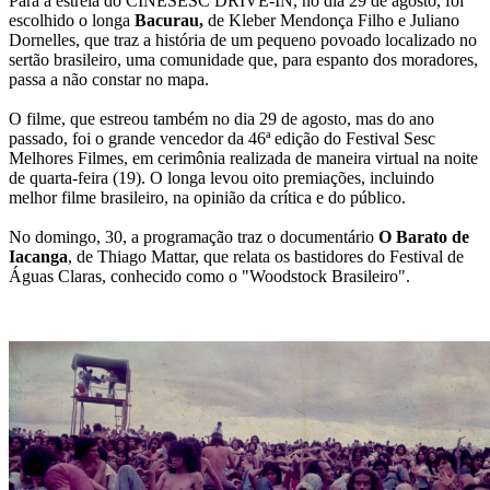
Para a estreia do CINESESC DRIVE-IN, no dia 29 de agosto, foi
escolhido o longa
Bacurau,
de Kleber Mendonça Filho e Juliano
Dornelles, que traz a história de um pequeno povoado localizado no
sertão brasileiro, uma comunidade que, para espanto dos moradores,
passa a não constar no mapa.
O filme, que estreou também no dia 29 de agosto, mas do ano
passado, foi o grande vencedor da 46ª edição do Festival Sesc
Melhores Filmes, em cerimônia realizada de maneira virtual na noite
de quarta-feira (19). O longa levou oito premiações, incluindo
melhor filme brasileiro, na opinião da crítica e do público.
No domingo, 30, a programação traz o documentário
O Barato de
Iacanga
, de Thiago Mattar, que relata os bastidores do Festival de
Águas Claras, conhecido como o "Woodstock Brasileiro".