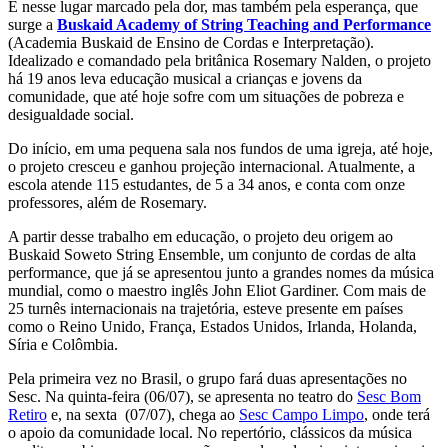
É nesse lugar marcado pela dor, mas também pela esperança, que
surge a
Buskaid Academy of String Teaching and Performance
(Academia Buskaid de Ensino de Cordas e Interpretação).
Idealizado e comandado pela britânica Rosemary Nalden, o projeto
há 19 anos leva educação musical a crianças e jovens da
comunidade, que até hoje sofre com um situações de pobreza e
desigualdade social.
Do início, em uma pequena sala nos fundos de uma igreja, até hoje,
o projeto cresceu e ganhou projeção internacional. Atualmente, a
escola atende 115 estudantes, de 5 a 34 anos, e conta com onze
professores, além de Rosemary.
A partir desse trabalho em educação, o projeto deu origem ao
Buskaid Soweto String Ensemble, um conjunto de cordas de alta
performance, que já se apresentou junto a grandes nomes da música
mundial, como o maestro inglês John Eliot Gardiner. Com mais de
25 turnês internacionais na trajetória, esteve presente em países
como o Reino Unido, França, Estados Unidos, Irlanda, Holanda,
Síria e Colômbia.
Pela primeira vez no Brasil, o grupo fará duas apresentações no
Sesc. Na quinta-feira (06/07), se apresenta no teatro do
Sesc Bom
Retiro
e, na sexta (07/07), chega ao
Sesc Campo Limpo
, onde terá
o apoio da comunidade local. No repertório, clássicos da música