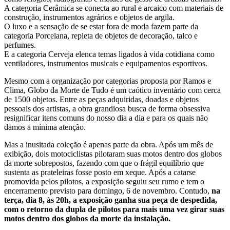
A categoria Cerâmica se conecta ao rural e arcaico com materiais de
construção, instrumentos agrários e objetos de argila.
O luxo e a sensação de se estar fora de moda fazem parte da
categoria Porcelana, repleta de objetos de decoração, talco e
perfumes.
E a categoria Cerveja elenca temas ligados à vida cotidiana como
ventiladores, instrumentos musicais e equipamentos esportivos.
Mesmo com a organização por categorias proposta por Ramos e
Clima, Globo da Morte de Tudo é um caótico inventário com cerca
de 1500 objetos. Entre as peças adquiridas, doadas e objetos
pessoais dos artistas, a obra grandiosa busca de forma obsessiva
resignificar itens comuns do nosso dia a dia e para os quais não
damos a mínima atenção.
Mas a inusitada coleção é apenas parte da obra. Após um mês de
exibição, dois motociclistas pilotaram suas motos dentro dos globos
da morte sobrepostos, fazendo com que o frágil equilíbrio que
sustenta as prateleiras fosse posto em xeque. Após a catarse
promovida pelos pilotos, a exposição seguiu seu rumo e tem o
encerramento previsto para domingo, 6 de novembro. Contudo,
na
terça, dia 8, às 20h, a exposição ganha sua peça de despedida,
com o retorno da dupla de pilotos para mais uma vez girar suas
motos dentro dos globos da morte da instalação.