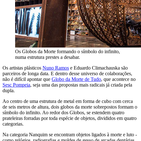
Os Globos da Morte formando o símbolo do infinito,
numa estrutura prestes a desabar.
Os artistas plásticos
Nuno Ramos
e Eduardo Climachauska são
parceiros de longa data. E dentro desse universo de colaborações,
não é difícil apontar que
Globo da Morte de Tudo
, que acontece no
Sesc Pompeia
, seja uma das propostas mais radicais já criada pela
dupla.
Ao centro de uma estrutura de metal em forma de cubo com cerca
de seis metros de altura, dois globos da morte sobrepostos formam o
símbolo do infinito. Ao redor dos Globos, se estendem quatro
prateleiras forradas por toda espécie de objetos, divididos em quatro
categorias.
Na categoria Nanquim se encontram objetos ligados à morte e luto -
como relógios, radiografias e moldes de gesso de arcadas dentárias.