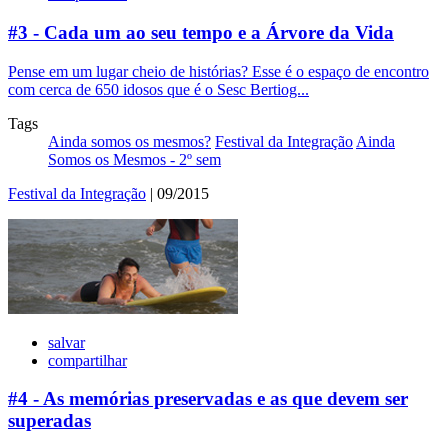
#3 - Cada um ao seu tempo e a Árvore da Vida
Pense em um lugar cheio de histórias? Esse é o espaço de encontro
com cerca de 650 idosos que é o Sesc Bertiog...
Tags
Ainda somos os mesmos?
Festival da Integração
Ainda
Somos os Mesmos - 2º sem
Festival da Integração
| 09/2015
salvar
compartilhar
#4 - As memórias preservadas e as que devem ser
superadas