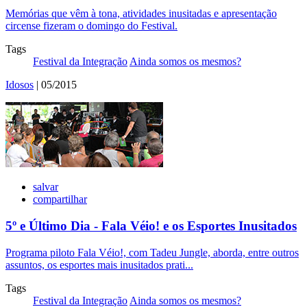
Memórias que vêm à tona, atividades inusitadas e apresentação
circense fizeram o domingo do Festival.
Tags
Festival da Integração
Ainda somos os mesmos?
Idosos
| 05/2015
salvar
compartilhar
5º e Último Dia - Fala Véio! e os Esportes Inusitados
Programa piloto Fala Véio!, com Tadeu Jungle, aborda, entre outros
assuntos, os esportes mais inusitados prati...
Tags
Festival da Integração
Ainda somos os mesmos?