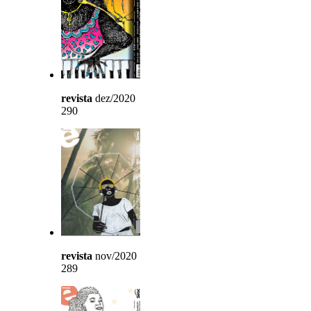
revista
dez/2020
290
revista
nov/2020
289