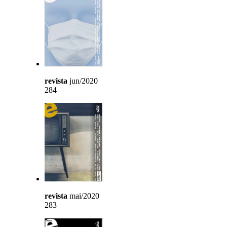
revista
jun/2020
284
revista
mai/2020
283