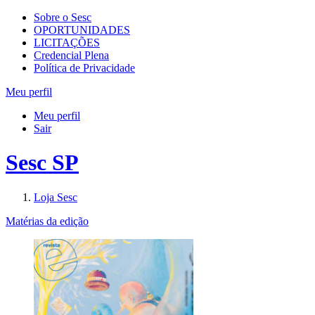
Sobre o Sesc
OPORTUNIDADES
LICITAÇÕES
Credencial Plena
Política de Privacidade
Meu perfil
Meu perfil
Sair
Sesc SP
Loja Sesc
Matérias da edição