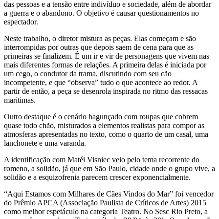
das pessoas e a tensão entre indivíduo e sociedade, além de abordar
a guerra e o abandono. O objetivo é causar questionamentos no
espectador.
Neste trabalho, o diretor mistura as peças. Elas começam e são
interrompidas por outras que depois saem de cena para que as
primeiras se finalizem. É um ir e vir de personagens que vivem nas
mais diferentes formas de relações. A primeira delas é iniciada por
um cego, o condutor da trama, discutindo com seu cão
incompetente, e que “observa” tudo o que acontece ao redor. A
partir de então, a peça se desenrola inspirada no ritmo das ressacas
marítimas.
Outro destaque é o cenário bagunçado com roupas que cobrem
quase todo chão, misturados a elementos realistas para compor as
atmosferas apresentadas no texto, como o quarto de um casal, uma
lanchonete e uma varanda.
A identificação com Matéi Visniec veio pelo tema recorrente do
romeno, a solidão, já que em São Paulo, cidade onde o grupo vive, a
solidão e a esquizofrenia parecem crescer exponencialmente.
“Aqui Estamos com Milhares de Cães Vindos do Mar” foi vencedor
do Prêmio APCA (Associação Paulista de Críticos de Artes) 2015
como melhor espetáculo na categoria Teatro. No Sesc Rio Preto, a