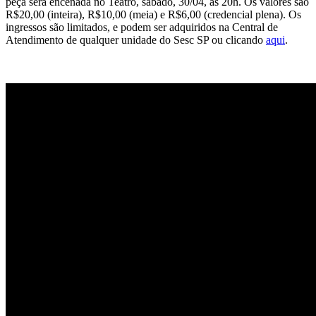
peça será encenada no Teatro, sábado, 30/04, às 20h. Os valores são
R$20,00 (inteira), R$10,00 (meia) e R$6,00 (credencial plena). Os
ingressos são limitados, e podem ser adquiridos na Central de
Atendimento de qualquer unidade do Sesc SP ou clicando
aqui
.