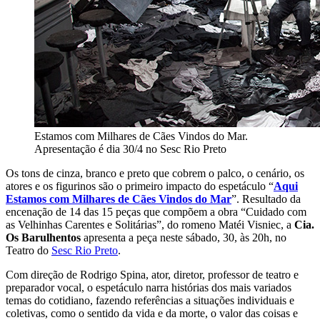
Estamos com Milhares de Cães Vindos do Mar.
Apresentação é dia 30/4 no Sesc Rio Preto
Os tons de cinza, branco e preto que cobrem o palco, o cenário, os
atores e os figurinos são o primeiro impacto do espetáculo “
Aqui
Estamos com Milhares de Cães Vindos do Mar
”. Resultado da
encenação de 14 das 15 peças que compõem a obra “Cuidado com
as Velhinhas Carentes e Solitárias”, do romeno Matéi Visniec, a
Cia.
Os Barulhentos
apresenta a peça neste sábado, 30, às 20h, no
Teatro do
Sesc Rio Preto
.
Com direção de Rodrigo Spina, ator, diretor, professor de teatro e
preparador vocal, o espetáculo narra histórias dos mais variados
temas do cotidiano, fazendo referências a situações individuais e
coletivas, como o sentido da vida e da morte, o valor das coisas e