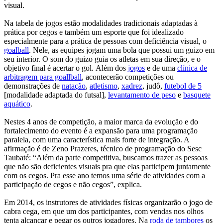
visual.
Na tabela de jogos estão modalidades tradicionais adaptadas à
prática por cegos e também um esporte que foi idealizado
especialmente para a prática de pessoas com deficiência visual, o
goalball
. Nele, as equipes jogam uma bola que possui um guizo em
seu interior. O som do guizo guia os atletas em sua direção, e o
objetivo final é acertar o gol. Além dos
jogos
e de uma
clínica de
arbitragem para goallball
, acontecerão competições ou
demonstrações de
natação
,
atletismo
,
xadrez
, judô,
futebol de 5
[modalidade adaptada do futsal],
levantamento de peso
e
basquete
aquático
.
Nestes 4 anos de competição, a maior marca da evolução e do
fortalecimento do evento é a expansão para uma programação
paralela, com uma característica mais forte de integração. A
afirmação é de Zeno Prazeres, técnico de programação do Sesc
Taubaté: “Além da parte competitiva, buscamos trazer as pessoas
que não são deficientes visuais pra que elas participem juntamente
com os cegos. Pra esse ano temos uma série de atividades com a
participação de cegos e não cegos”, explica.
Em 2014, os instrutores de atividades físicas organizarão o jogo de
cabra cega, em que um dos participantes, com vendas nos olhos
tenta alcançar e pegar os outros jogadores. Na
roda de tambores
os