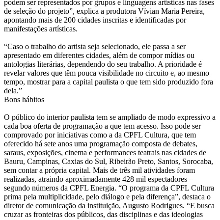
podem ser representados por grupos e linguagens artísticas nas fases
de seleção do projeto”, explica a produtora Vívian Maria Pereira,
apontando mais de 200 cidades inscritas e identificadas por
manifestações artísticas.
“Caso o trabalho do artista seja selecionado, ele passa a ser
apresentado em diferentes cidades, além de compor mídias ou
antologias literárias, dependendo do seu trabalho. A prioridade é
revelar valores que têm pouca visibilidade no circuito e, ao mesmo
tempo, mostrar para a capital paulista o que tem sido produzido fora
dela.”
Bons hábitos
O público do interior paulista tem se ampliado de modo expressivo a
cada boa oferta de programação a que tem acesso. Isso pode ser
comprovado por iniciativas como a da CPFL Cultura, que tem
oferecido há sete anos uma programação composta de debates,
saraus, exposições, cinema e performances teatrais nas cidades de
Bauru, Campinas, Caxias do Sul, Ribeirão Preto, Santos, Sorocaba,
sem contar a própria capital. Mais de três mil atividades foram
realizadas, atraindo aproximadamente 428 mil espectadores –
segundo números da CPFL Energia. “O programa da CPFL Cultura
prima pela multiplicidade, pelo diálogo e pela diferença”, destaca o
diretor de comunicação da instituição, Augusto Rodrigues. “E busca
cruzar as fronteiras dos públicos, das disciplinas e das ideologias