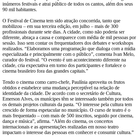
inúmeros festivais e atrai público de todos os cantos, além dos seus
90 mil habitantes.
O Festival de Cinema tem sido atração concorrida, tanto que
mobilizou – em sua terceira edição, em julho – mais de 300
profissionais durante sete dias. A cidade, como não poderia ser
diferente, abraça a causa e comparece com média de mil pessoas por
sessão. Isso sem contar os frequentadores dos debates e workshops
realizados. “Elaboramos uma programação que dialoga com a mídia
especializada e principalmente com o público”, comenta Ivan Melo,
curador do festival. “O evento é um acontecimento diferente na
cidade, cria expectativa em torno dos participantes e fortalece o
cinema brasileiro fora das grandes capitais.”
Tendo o cinema como carro-chefe, Paulínia aproveita os frutos
obtidos e estabelece uma mudança perceptível na relação de
identidade da cidade. De acordo com o secretário de Cultura,
Emerson Alves, os munícipes têm se interessado também por todos
os demais projetos culturais da pasta. “O interesse pela cultura tem
crescido de forma espetacular no município. O curso de teatro é o
mais frequentado – com mais de 500 inscritos, seguido por cinema,
dança e música”, afirma. “Além do cinema, os concertos
internacionais e as apresentações realizadas em nosso teatro
impactam o interesse das pessoas em conhecer e consumir cultura.”