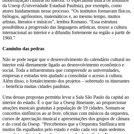
modernização cultural no interior. O especialista indica os institutos
da Unesp (Universidade Estadual Paulista), por exemplo, como
atores fundamentais nesse processo. “Os institutos formavam físicos,
biólogos, agrônomos, matemáticos e, ao mesmo tempo, muitos
artistas, literatos e músicos”, lembra Romano. “Essa estrutura
possibilitou a progressão das linguagens artísticas, trouxe a cultura
internacional ao interior e a difundiu fortemente na região a partir de
1960.”
Caminho das pedras
Não se pode negar que o desenvolvimento do calendário cultural no
interior está diretamente ligado ao desenvolvimento econômico e
social. Toda a infraestrutura que compreende as universidades,
empresas e estradas tem ajudado a consolidar o acesso à cultura.
Além disso, o fortalecimento dos projetos – sobretudo os itinerantes
– beneficia muitas cidades paulistas.
Uma dessas propostas permitiu levar a Sala São Paulo da capital ao
interior do estado. É o que faz a Osesp Itinerante, ao proporcionar
atrações musicais gratuitas à população de 19 cidades. Somam-se
concertos sinfônicos ao ar livre, oficinas com músicos da orquestra,
cursos de apreciação musical e apresentações dos grupos de câmara
e do coral da Osesp. “Percebemos que a Orquestra Sinfônica tem
muitos fãs espalhados pelo estado e estão cada vez mais sedentos