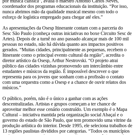
por música clássica”, avalia o maestro Antônio Carlos Neves,
coordenador dos programas educacionais da instituição. “Por isso,
nunca abrimos mão da qualidade musical mesmo com todo o
esforço de logística empregado para chegar até eles.”
As apresentações da Osesp Itinerante contam com a parceria do
Sesc São Paulo (conheça outras iniciativas no boxe Circuito Sesc de
Artes). Depois de a turnê no ano passado alcançar mais de 100 mil
pessoas no estado, não há dúvida quanto aos impactos positivos
gerados. “Muitas cidades, principalmente as pequenas, recebem o
Itinerante como o principal evento cultural da região”, acredita o
diretor artístico da Osesp, Arthur Nestrovski. “O projeto atrai
público das cidades vizinhas promovendo um intercâmbio entre
estudantes e músicos da região. É impossível descrever o que
representa para os jovens que sonham com a profissão o contato
com uma orquestra como a Osesp e a chance de ouvir relatos dos
músicos.”
O público, porém, não é o único a ganhar com as ações
descentralizadas. Artistas e grupos começam a ter chance de
aproveitar melhor esse cenário construído. Um exemplo é o Mapa
Cultural – iniciativa mantida pela organização social Abaçaí e o
governo do estado de São Paulo, que tem promovido uma vitrine da
produção artística do interior. Desde 1995, ele seleciona trabalhos de
13 regiões paulistas divididos por categorias. “Todos os municípios