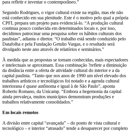
para refletir e inventar o contemporâneo.”
Segundo Rodrigues, o vigor cultural existe na região, mas ele não
está conhecido em sua plenitude. Este é o motivo pelo qual a própria
CPFL prepara um projeto para evidenciá-lo. “A produção cultural
continua pouco conhecida em determinados locais e, por isso,
decidimos patrocinar uma pesquisa sobre os hábitos culturais dos
paulistas”, adianta o diretor. “O trabalho está sendo conduzido pelo
Datafolha e pela Fundação Getulio Vargas, e o resultado será
divulgado neste ano através de relatórios e seminários.”
À medida que as propostas se tornam conhecidas, mais espectadores
e intelectuais se aproximam. Essa combinação ?reflete a diminuição
da distância entre a oferta de atividade cultural do interior e a da
capital paulista. “Tanto que nos anos de 1990 um nível elevado dos
trabalhos artísticos e tecnológicos foi notado e a agenda cultural
interiorana é quase autônoma e igual à de São Paulo”, aponta
Roberto Romano, da Unicamp. “Embora a hegemonia da capital
ainda prevaleça, muitos municípios demonstram produções e
trabalhos relativamente consolidados.”
Em locais remotos
A divisão entre capital “avançada” – do ponto de vista cultural e
tecnológico – e interior “atrasado” tende a desaparecer por completo