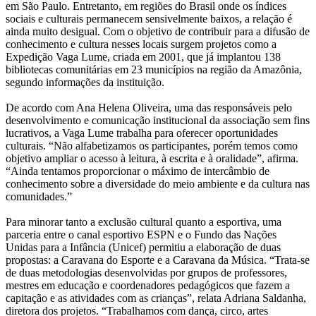
em São Paulo. Entretanto, em regiões do Brasil onde os índices
sociais e culturais permanecem sensivelmente baixos, a relação é
ainda muito desigual. Com o objetivo de contribuir para a difusão de
conhecimento e cultura nesses locais surgem projetos como a
Expedição Vaga Lume, criada em 2001, que já implantou 138
bibliotecas comunitárias em 23 municípios na região da Amazônia,
segundo informações da instituição.
De acordo com Ana Helena Oliveira, uma das responsáveis pelo
desenvolvimento e comunicação institucional da associação sem fins
lucrativos, a Vaga Lume trabalha para oferecer oportunidades
culturais. “Não alfabetizamos os participantes, porém temos como
objetivo ampliar o acesso à leitura, à escrita e à oralidade”, afirma.
“Ainda tentamos proporcionar o máximo de intercâmbio de
conhecimento sobre a diversidade do meio ambiente e da cultura nas
comunidades.”
Para minorar tanto a exclusão cultural quanto a esportiva, uma
parceria entre o canal esportivo ESPN e o Fundo das Nações
Unidas para a Infância (Unicef) permitiu a elaboração de duas
propostas: a Caravana do Esporte e a Caravana da Música. “Trata-se
de duas metodologias desenvolvidas por grupos de professores,
mestres em educação e coordenadores pedagógicos que fazem a
capitação e as atividades com as crianças”, relata Adriana Saldanha,
diretora dos projetos. “Trabalhamos com dança, circo, artes