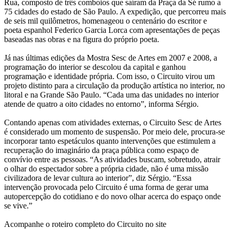
Rua, composto de três comboios que saíram da Praça da Sé rumo a
75 cidades do estado de São Paulo. A expedição, que percorreu mais
de seis mil quilômetros, homenageou o centenário do escritor e
poeta espanhol Federico Garcia Lorca com apresentações de peças
baseadas nas obras e na figura do próprio poeta.
Já nas últimas edições da Mostra Sesc de Artes em 2007 e 2008, a
programação do interior se descolou da capital e ganhou
programação e identidade própria. Com isso, o Circuito virou um
projeto distinto para a circulação da produção artística no interior, no
litoral e na Grande São Paulo. “Cada uma das unidades no interior
atende de quatro a oito cidades no entorno”, informa Sérgio.
Contando apenas com atividades externas, o Circuito Sesc de Artes
é considerado um momento de suspensão. Por meio dele, procura-se
incorporar tanto espetáculos quanto intervenções que estimulem a
recuperação do imaginário da praça pública como espaço de
convívio entre as pessoas. “As atividades buscam, sobretudo, atrair
o olhar do espectador sobre a própria cidade, não é uma missão
civilizadora de levar cultura ao interior”, diz Sérgio. “Essa
intervenção provocada pelo Circuito é uma forma de gerar uma
autopercepção do cotidiano e do novo olhar acerca do espaço onde
se vive.”
Acompanhe o roteiro completo do Circuito no site