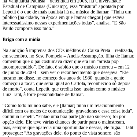
na Vanguarda Paulista”, defendida em 2005, na Universidade
Estadual de Campinas (Unicamp), essa “mistura” apontada por
Lepetit é o que de mais paulista há na música de Itamar. “Tinha um
público [na cidade, na época em que Itamar chegou] que estava
interessadíssimo nessas experimentações todas”, analisa. “E São
Paulo comporta isso tudo.”
Briga com a mídia
Na audição à imprensa dos CDs inéditos da Caixa Preta – realizada,
em setembro, no Sesc Pompeia – Anelis Assumpção, filha de Itamar,
comentou que o pai costumava dizer que era um “artista pop
incompreendido”. De fato, é sabido que o músico morreu – em 12
de junho de 2003 – sem ver o reconhecimento que desejava. “Ele
mesmo me disse, no começo dos anos de 1980, quando a gente
começou a tocar, que seria igual ao Cartola, reconhecido só depois
de morto”, conta Lepetit, que credita isso, assim como o músico
Luiz Tatit, à forte personalidade de Itamar.
“Como todo mundo sabe, ele [Itamar] tinha um relacionamento
difícil com os meios de comunicação, gravadoras e essa coisa toda”,
continua Lepetit. “Então uma boa parte [do não sucesso] foi por
opção dele. Ele teve várias chances de partir para o mainstream,
mas, sempre que aparecia uma oportunidade dessas, ele fugia.” Tatit
prossegue: “As gravações dele, do ponto de vista sonoro, são