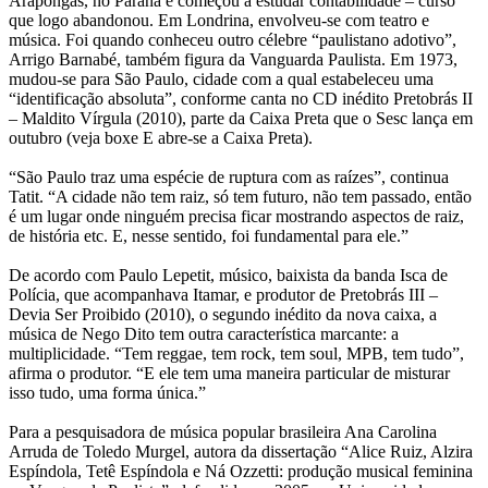
Arapongas, no Paraná e começou a estudar contabilidade – curso
que logo abandonou. Em Londrina, envolveu-se com teatro e
música. Foi quando conheceu outro célebre “paulistano adotivo”,
Arrigo Barnabé, também figura da Vanguarda Paulista. Em 1973,
mudou-se para São Paulo, cidade com a qual estabeleceu uma
“identificação absoluta”, conforme canta no CD inédito Pretobrás II
– Maldito Vírgula (2010), parte da Caixa Preta que o Sesc lança em
outubro (veja boxe E abre-se a Caixa Preta).
“São Paulo traz uma espécie de ruptura com as raízes”, continua
Tatit. “A cidade não tem raiz, só tem futuro, não tem passado, então
é um lugar onde ninguém precisa ficar mostrando aspectos de raiz,
de história etc. E, nesse sentido, foi fundamental para ele.”
De acordo com Paulo Lepetit, músico, baixista da banda Isca de
Polícia, que acompanhava Itamar, e produtor de Pretobrás III –
Devia Ser Proibido (2010), o segundo inédito da nova caixa, a
música de Nego Dito tem outra característica marcante: a
multiplicidade. “Tem reggae, tem rock, tem soul, MPB, tem tudo”,
afirma o produtor. “E ele tem uma maneira particular de misturar
isso tudo, uma forma única.”
Para a pesquisadora de música popular brasileira Ana Carolina
Arruda de Toledo Murgel, autora da dissertação “Alice Ruiz, Alzira
Espíndola, Tetê Espíndola e Ná Ozzetti: produção musical feminina