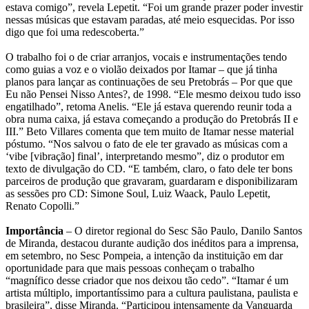
estava comigo”, revela Lepetit. “Foi um grande prazer poder investir
nessas músicas que estavam paradas, até meio esquecidas. Por isso
digo que foi uma redescoberta.”
O trabalho foi o de criar arranjos, vocais e instrumentações tendo
como guias a voz e o violão deixados por Itamar – que já tinha
planos para lançar as continuações de seu Pretobrás – Por que que
Eu não Pensei Nisso Antes?, de 1998. “Ele mesmo deixou tudo isso
engatilhado”, retoma Anelis. “Ele já estava querendo reunir toda a
obra numa caixa, já estava começando a produção do Pretobrás II e
III.” Beto Villares comenta que tem muito de Itamar nesse material
póstumo. “Nos salvou o fato de ele ter gravado as músicas com a
‘vibe [vibração] final’, interpretando mesmo”, diz o produtor em
texto de divulgação do CD. “E também, claro, o fato dele ter bons
parceiros de produção que gravaram, guardaram e disponibilizaram
as sessões pro CD: Simone Soul, Luiz Waack, Paulo Lepetit,
Renato Copolli.”
Importância
– O diretor regional do Sesc São Paulo, Danilo Santos
de Miranda, destacou durante audição dos inéditos para a imprensa,
em setembro, no Sesc Pompeia, a intenção da instituição em dar
oportunidade para que mais pessoas conheçam o trabalho
“magnífico desse criador que nos deixou tão cedo”. “Itamar é um
artista múltiplo, importantíssimo para a cultura paulistana, paulista e
brasileira”, disse Miranda. “Participou intensamente da Vanguarda