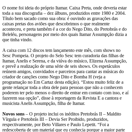
O nome foi ideia do próprio Itamar. Caixa Preta, onde deveria estar
toda a sua discografia – dez álbuns, produzidos entre 1980 e 2004.
Título bem sacado como sua obra: é ouvindo as gravações das
caixas pretas dos aviões que descobrimos o que realmente
aconteceu, e preta também é a cor do Nego Dito, do Pretobrás e do
Beleléu, personagens por meio dos quais Itamar Assumpção dizia a
que tinha vindo.
A caixa com 12 discos tem lançamento este mês, com shows no
Sesc Pompeia. O projeto do Selo Sesc tem curadoria das filhas de
Itamar, Anelis e Serena, e da viúva do músico, Elizena Assumpção,
e prevê a realização de uma série de seis shows. Os espetáculos
reúnem amigos, convidados e parceiros para cantar as músicas do
criador de canções como Nego Dito e Bomba H (veja a
programação no Em Cartaz desta edição). “Estou muito feliz de a
gente relançar toda a obra dele para pessoas que não a conhecem
poderem ter pelo menos o direito de entrar em contato com isso, e aí
fazerem sua opção”, disse à reportagem da Revista E a cantora e
musicista Anelis Assumpção, filha de Itamar.
Novos sons
– O projeto inclui os inéditos Pretobrás II – Maldito
Vírgula e Pretobrás III – Devia Ser Proibido, produzidos,
respectivamente, por Beto Villares e Paulo Lepetit. “Foi a
redescoberta de um material que eu conhecia porque a maior parte