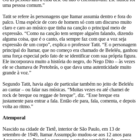
uma pessoa comum.”
Tatit se refere às personagens que Itamar assumia dentro e fora do
palco. Uma espécie de coro de homem só com um discurso muito
claro e caro ao músico que tinha na canção o principal meio de
expressão. “Como na canção tem sempre alguém falando, dizendo
alguma coisa, que é o canto, ela sempre faz com que a voz seja
expressão de um corpo”, explica o professor Tatit. “E o personagem
principal do Itamar, que no começo era chamado de Beleléu, ganhou
uma força especial pelo fato de se identificar com sua própria figura.
Ele incorporava muito a história do negro, do Nego Dito – às vezes
ele se chamava de Pretobrás, o que dava uma autenticidade muito
grande à voz.”
Segundo Tatit, havia algo de particular também no jeito de Beleléu
ao cantar – ou falar nas músicas. “Muitas vezes eu até chamei de
rock de breque ou reggae de breque”, diz. “Esse breque era
justamente para entrar a fala. Então ele para, fala, comenta, e depois
volta ao ritmo.”
Atemporal
Nascido na cidade de Tietê, interior de São Paulo, em 13 de
setembro de 1949, Itamar Assumpção mudou-se aos 12 anos para