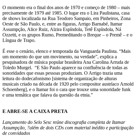
O momento era o final dos anos de 1970 e começo de 1980 – mais
precisamente de 1979 até 1985. O lugar era o Lira Paulistana, casa
de shows localizada na Rua Teodoro Sampaio, em Pinheiros, Zona
Oeste de São Paulo, e, entre as figuras, Arrigo Barnabé, Itamar
Assumpção, Alice Ruiz, Alzira Espíndola, Tetê Espíndola, Ná
Ozzetti, e os grupos Rumo, Premeditando o Breque – o Premê – e o
Língua de Trapo.
É esse o cenário, elenco e temporada da Vanguarda Paulista. “Mais
um momento do que um movimento, na verdade”, explica a
pesquisadora de música popular brasileira Ana Carolina Arruda de
Toledo Murgel. “E São Paulo aparece na confluência de todas as
sonoridades que essas pessoas produziam. O Arrigo trazia uma
leitura do dodecafonismo [sistema de organização de alturas
musicais criado na década de 1920 pelo compositor austríaco Arnold
Schoenberg], e o Itamar foi o cara que trouxe uma sonoridade funk
e uma temática que falava da questão da etnia.”
E ABRE-SE A CAIXA PRETA
Lançamento do Selo Sesc reúne discografia completa de Itamar
Assumpção, ?além de dois CDs com material inédito e participação
de convidados