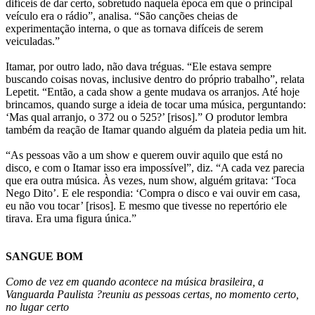
difíceis de dar certo, sobretudo naquela época em que o principal
veículo era o rádio”, analisa. “São canções cheias de
experimentação interna, o que as tornava difíceis de serem
veiculadas.”
Itamar, por outro lado, não dava tréguas. “Ele estava sempre
buscando coisas novas, inclusive dentro do próprio trabalho”, relata
Lepetit. “Então, a cada show a gente mudava os arranjos. Até hoje
brincamos, quando surge a ideia de tocar uma música, perguntando:
‘Mas qual arranjo, o 372 ou o 525?’ [risos].” O produtor lembra
também da reação de Itamar quando alguém da plateia pedia um hit.
“As pessoas vão a um show e querem ouvir aquilo que está no
disco, e com o Itamar isso era impossível”, diz. “A cada vez parecia
que era outra música. Às vezes, num show, alguém gritava: ‘Toca
Nego Dito’. E ele respondia: ‘Compra o disco e vai ouvir em casa,
eu não vou tocar’ [risos]. E mesmo que tivesse no repertório ele
tirava. Era uma figura única.”
SANGUE BOM
Como de vez em quando acontece na música brasileira, a
Vanguarda Paulista ?reuniu as pessoas certas, no momento certo,
no lugar certo