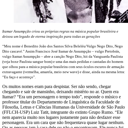
Itamar Assumpção criou as próprias regras na música popular brasileira e
deixou um legado de eterna inspiração para todas as gerações
“Meu nome é Benedito João dos Santos Silva Beleléu/Vulgo Nego Dito, Nego
Dito cascavé.” Assim Francisco José Itamar de Assumpção – vulgo Pretobrás,
vulgo Itamar Assumpção – abre a canção Nego Dito, hit da Vanguarda Paulista
(veja boxe Paulista sangue bom) e uma das mais pedidas e cantadas do homem
que olhou para a música popular brasileira com seus óculos escuros de armação
extravagante (vermelha, amarela, meio new wave) e disse, ainda na mesma letra:
“Eu faço e aconteço”.
Os muitos nomes eram para despistar. Ser não sendo, chegar
chegando e sair de mansinho, deixando mistério no ar. Quem era
Itamar? “Era um personagem o tempo todo”, responde o músico e
professor titular do Departamento de Linguística da Faculdade de
Filosofia, Letras e Ciências Humanas da Universidade de São Paulo
(FFLCH-USP) Luiz Tatit, integrante do extinto Grupo Rumo. “Ele
nem aparecia muito nos lugares justamente para não desfazer esse
personagem. Era um cara que não frequentava quase lugar nenhum.
Ou as pessoas iam à casa dele ou não o encontravam. Ele nunca foi