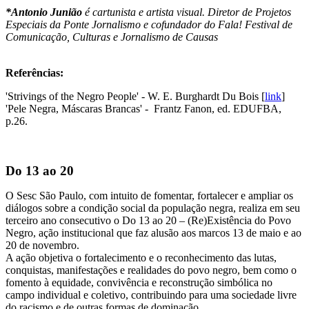
*Antonio Junião
é cartunista e artista visual. Diretor de Projetos
Especiais da Ponte Jornalismo e cofundador do Fala! Festival de
Comunicação, Culturas e Jornalismo de Causas
Referências:
'Strivings of the Negro People' - W. E. Burghardt Du Bois [
link
]
'Pele Negra, Máscaras Brancas' - Frantz Fanon, ed. EDUFBA,
p.26.
Do 13 ao 20
O Sesc São Paulo, com intuito de fomentar, fortalecer e ampliar os
diálogos sobre a condição social da população negra, realiza em seu
terceiro ano consecutivo o Do 13 ao 20 – (Re)Existência do Povo
Negro, ação institucional que faz alusão aos marcos 13 de maio e ao
20 de novembro.
A ação objetiva o fortalecimento e o reconhecimento das lutas,
conquistas, manifestações e realidades do povo negro, bem como o
fomento à equidade, convivência e reconstrução simbólica no
campo individual e coletivo, contribuindo para uma sociedade livre
do racismo e de outras formas de dominação.