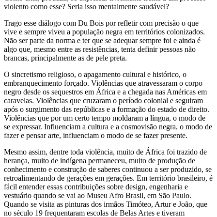
violento como esse? Seria isso mentalmente saudável?
Trago esse diálogo com Du Bois por refletir com precisão o que
vive e sempre viveu a população negra em territórios colonizados.
Não ser parte da norma e ter que se adequar sempre foi e ainda é
algo que, mesmo entre as resistências, tenta definir pessoas não
brancas, principalmente as de pele preta.
O sincretismo religioso, o apagamento cultural e histórico, o
embranquecimento forçado. Violências que atravessaram o corpo
negro desde os sequestros em África e a chegada nas Américas em
caravelas. Violências que cruzaram o período colonial e seguiram
após o surgimento das repúblicas e a formação do estado de direito.
Violências que por um certo tempo moldaram a língua, o modo de
se expressar. Influenciam a cultura e a cosmovisão negra, o modo de
fazer e pensar arte, influenciam o modo de se fazer presente.
Mesmo assim, dentre toda violência, muito de África foi trazido de
herança, muito de indígena permaneceu, muito de produção de
conhecimento e construção de saberes continuou a ser produzido, se
retroalimentando de gerações em gerações. Em território brasileiro, é
fácil entender essas contribuições sobre design, engenharia e
vestuário quando se vai ao Museu Afro Brasil, em São Paulo.
Quando se visita as pinturas dos irmãos Timóteo, Artur e João, que
no século 19 frequentaram escolas de Belas Artes e tiveram