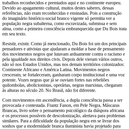
trabalhos reconhecidos e premiados aqui e no continente europeu.
Devido ao apagamento cultural, muitos destes saberes, dessas
referências, não eram reconhecidas e ensinadas. Pois a construção
do imaginário histórico-social branco vigente só permitia ver a
população negra subalterna, como escravizada, submissa e sem
alma, como a primeira consciência embranquecida que Du Bois trata
em seu texto.
Resistir, existir. Como já mencionado, Du Bois foi um dos principais
pensadores e ativistas que ajudaram a moldar a base de pensamento
dos movimentos negros que lutavam arduamente contra o racismo e
pela igualdade nos direitos civis. Depois dele vieram vários outros,
não só nos Estados Unidos, mas nos demais territórios colonizados:
Continente Africano e América Latina. Movimentos negros
cresceram, se fortaleceram, ganharam corpo institucional e uma voz
potente. Vozes negras que já se ouviam fortes nas rebeliões
quilombolas, abolicionistas, operárias, negras marxistas, chegaram
às alturas no século 20. No Brasil, não foi diferente.
Com movimentos em ascendência, a dupla consciência passa a ser
provocada e contestada. Frantz Fanon, em Pele Negra, Máscaras
Brancas, livro sobre o pensamento psicológico da diáspora africana
e os processos possíveis de descolonização, alertava para problemas
similares. Para a dificuldade da população negra em se livrar dos
sonhos que a modernidade branca iluminista havia projetado para