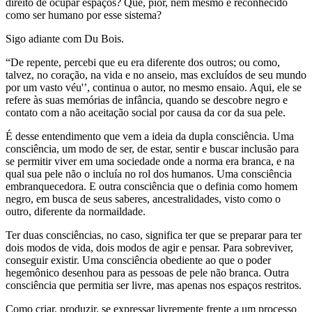
direito de ocupar espaços? Que, pior, nem mesmo é reconhecido
como ser humano por esse sistema?
Sigo adiante com Du Bois.
“De repente, percebi que eu era diferente dos outros; ou como,
talvez, no coração, na vida e no anseio, mas excluídos de seu mundo
por um vasto véu'’, continua o autor, no mesmo ensaio. Aqui, ele se
refere às suas memórias de infância, quando se descobre negro e
contato com a não aceitação social por causa da cor da sua pele.
É desse entendimento que vem a ideia da dupla consciência. Uma
consciência, um modo de ser, de estar, sentir e buscar inclusão para
se permitir viver em uma sociedade onde a norma era branca, e na
qual sua pele não o incluía no rol dos humanos. Uma consciência
embranquecedora. E outra consciência que o definia como homem
negro, em busca de seus saberes, ancestralidades, visto como o
outro, diferente da normaildade.
Ter duas consciências, no caso, significa ter que se preparar para ter
dois modos de vida, dois modos de agir e pensar. Para sobreviver,
conseguir existir. Uma consciência obediente ao que o poder
hegemônico desenhou para as pessoas de pele não branca. Outra
consciência que permitia ser livre, mas apenas nos espaços restritos.
Como criar, produzir, se expressar livremente frente a um processo