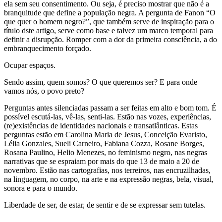
ela sem seu consentimento. Ou seja, é preciso mostrar que não é a
branquitude que define a população negra. A pergunta de Fanon “O
que quer o homem negro?”, que também serve de inspiração para o
título dste artigo, serve como base e talvez um marco temporal para
definir a disrupção. Romper com a dor da primeira consciência, a do
embranquecimento forçado.
Ocupar espaços.
Sendo assim, quem somos? O que queremos ser? E para onde
vamos nós, o povo preto?
Perguntas antes silenciadas passam a ser feitas em alto e bom tom. É
possível escutá-las, vê-las, senti-las. Estão nas vozes, experiências,
(re)existências de identidades nacionais e transatlânticas. Estas
perguntas estão em Carolina Maria de Jesus, Conceição Evaristo,
Lélia Gonzales, Sueli Carneiro, Fabiana Cozza, Rosane Borges,
Rosana Paulino, Helio Menezes, no feminismo negro, nas negras
narrativas que se espraiam por mais do que 13 de maio a 20 de
novembro. Estão nas cartografias, nos terreiros, nas encruzilhadas,
na linguagem, no corpo, na arte e na expressão negras, bela, visual,
sonora e para o mundo.
Liberdade de ser, de estar, de sentir e de se expressar sem tutelas.