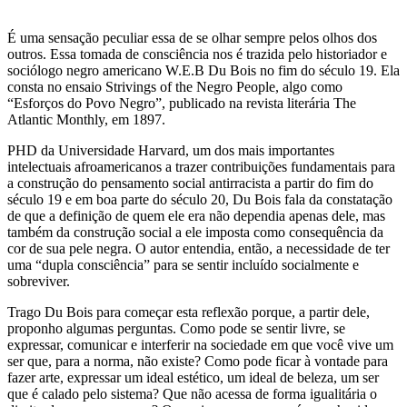
É uma sensação peculiar essa de se olhar sempre pelos olhos dos
outros. Essa tomada de consciência nos é trazida pelo historiador e
sociólogo negro americano W.E.B Du Bois no fim do século 19. Ela
consta no ensaio Strivings of the Negro People, algo como
“Esforços do Povo Negro”, publicado na revista literária The
Atlantic Monthly, em 1897.
PHD da Universidade Harvard, um dos mais importantes
intelectuais afroamericanos a trazer contribuições fundamentais para
a construção do pensamento social antirracista a partir do fim do
século 19 e em boa parte do século 20, Du Bois fala da constatação
de que a definição de quem ele era não dependia apenas dele, mas
também da construção social a ele imposta como consequência da
cor de sua pele negra. O autor entendia, então, a necessidade de ter
uma “dupla consciência” para se sentir incluído socialmente e
sobreviver.
Trago Du Bois para começar esta reflexão porque, a partir dele,
proponho algumas perguntas. Como pode se sentir livre, se
expressar, comunicar e interferir na sociedade em que você vive um
ser que, para a norma, não existe? Como pode ficar à vontade para
fazer arte, expressar um ideal estético, um ideal de beleza, um ser
que é calado pelo sistema? Que não acessa de forma igualitária o