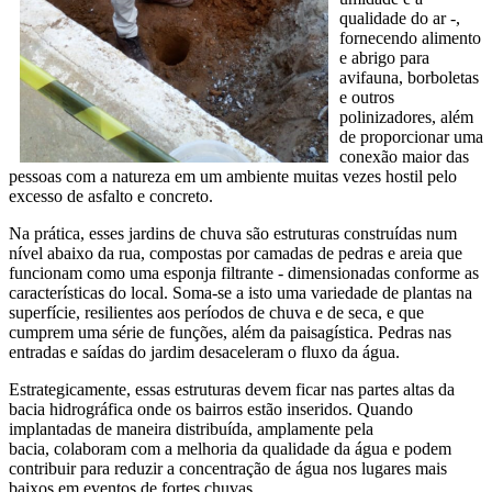
qualidade do ar -,
fornecendo alimento
e abrigo para
avifauna, borboletas
e outros
polinizadores, além
de proporcionar uma
conexão maior das
pessoas com a natureza em um ambiente muitas vezes hostil pelo
excesso de asfalto e concreto.
Na prática, esses jardins de chuva são estruturas construídas num
nível abaixo da rua, compostas por camadas de pedras e areia que
funcionam como uma esponja filtrante - dimensionadas conforme as
características do local. Soma-se a isto uma variedade de plantas na
superfície, resilientes aos períodos de chuva e de seca, e que
cumprem uma série de funções, além da paisagística. Pedras nas
entradas e saídas do jardim desaceleram o fluxo da água.
Estrategicamente, essas estruturas devem ficar nas partes altas da
bacia hidrográfica onde os bairros estão inseridos. Quando
implantadas de maneira distribuída, amplamente pela
bacia, colaboram com a melhoria da qualidade da água e podem
contribuir para reduzir a concentração de água nos lugares mais
baixos em eventos de fortes chuvas.