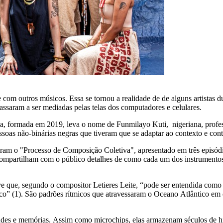
com outros músicos. Essa se tornou a realidade de de alguns artistas 
assaram a ser mediadas pelas telas dos computadores e celulares.
da, formada em 2019, leva o nome de Funmilayo Kuti, nigeriana, profess
soas não-binárias negras que tiveram que se adaptar ao contexto e cont
tegram o "Processo de Composição Coletiva", apresentado em três episód
 compartilham com o público detalhes de como cada um dos instrumentos 
ve que, segundo o compositor Letieres Leite, “pode ser entendida como
órico” (1). São padrões rítmicos que atravessaram o Oceano Atlântico e
des e memórias. Assim como microchips, elas armazenam séculos de histó