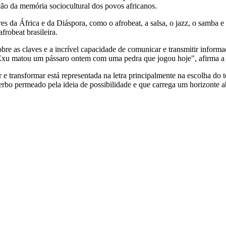
ção da memória sociocultural dos povos africanos.
es da África e da Diáspora, como o afrobeat, a salsa, o jazz, o samba 
frobeat brasileira.
sobre as claves e a incrível capacidade de comunicar e transmitir info
: Exu matou um pássaro ontem com uma pedra que jogou hoje", afirma 
e transformar está representada na letra principalmente na escolha do t
rbo permeado pela ideia de possibilidade e que carrega um horizonte abe