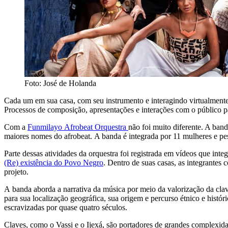
Foto: José de Holanda
Cada um em sua casa, com seu instrumento e interagindo virtualmente 
Processos de composição, apresentações e interações com o público p
Com a
Funmilayo Afrobeat Orquestra
não foi muito diferente. A ban
maiores nomes do afrobeat. A banda é integrada por 11 mulheres e pes
Parte dessas atividades da orquestra foi registrada em vídeos que in
(Re) existência do Povo Negro
. Dentro de suas casas, as integrantes
projeto.
A banda aborda a narrativa da música por meio da valorização da cla
para sua localização geográfica, sua origem e percurso étnico e hist
escravizadas por quase quatro séculos.
Claves, como o Vassi e o Ijexá, são portadores de grandes complexida