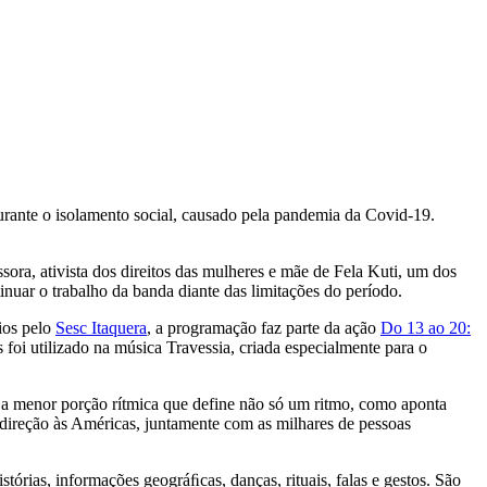
durante o isolamento social, causado pela pandemia da Covid-19.
ora, ativista dos direitos das mulheres e mãe de Fela Kuti, um dos
inuar o trabalho da banda diante das limitações do período.
ios pelo
Sesc Itaquera
, a programação faz parte da ação
Do 13 ao 20:
foi utilizado na música Travessia, criada especialmente para o
 a menor porção rítmica que define não só um ritmo, como aponta
m direção às Américas, juntamente com as milhares de pessoas
rias, informações geográﬁcas, danças, rituais, falas e gestos. São