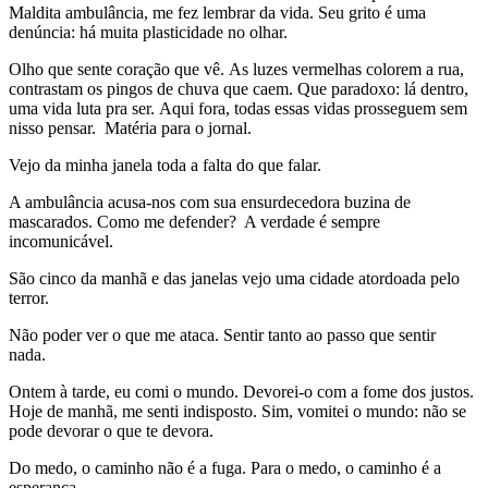
Maldita ambulância, me fez lembrar da vida. Seu grito é uma
denúncia: há muita plasticidade no olhar.
Olho que sente coração que vê. As luzes vermelhas colorem a rua,
contrastam os pingos de chuva que caem. Que paradoxo: lá dentro,
uma vida luta pra ser. Aqui fora, todas essas vidas prosseguem sem
nisso pensar. Matéria para o jornal.
Vejo da minha janela toda a falta do que falar.
A ambulância acusa-nos com sua ensurdecedora buzina de
mascarados. Como me defender? A verdade é sempre
incomunicável.
São cinco da manhã e das janelas vejo uma cidade atordoada pelo
terror.
Não poder ver o que me ataca. Sentir tanto ao passo que sentir
nada.
Ontem à tarde, eu comi o mundo. Devorei-o com a fome dos justos.
Hoje de manhã, me senti indisposto. Sim, vomitei o mundo: não se
pode devorar o que te devora.
Do medo, o caminho não é a fuga. Para o medo, o caminho é a
esperança.