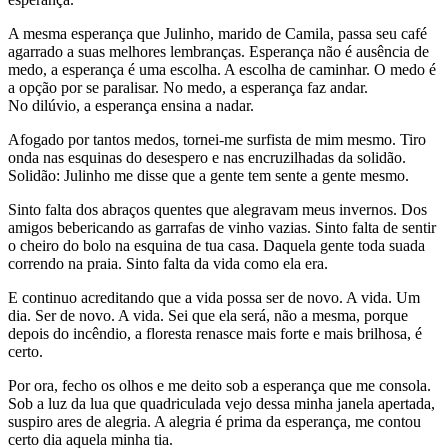
A mesma esperança que Julinho, marido de Camila, passa seu café
agarrado a suas melhores lembranças. Esperança não é ausência de
medo, a esperança é uma escolha. A escolha de caminhar. O medo é
a opção por se paralisar. No medo, a esperança faz andar.
No dilúvio, a esperança ensina a nadar.
Afogado por tantos medos, tornei-me surfista de mim mesmo. Tiro
onda nas esquinas do desespero e nas encruzilhadas da solidão.
Solidão: Julinho me disse que a gente tem sente a gente mesmo.
Sinto falta dos abraços quentes que alegravam meus invernos. Dos
amigos bebericando as garrafas de vinho vazias. Sinto falta de sentir
o cheiro do bolo na esquina de tua casa. Daquela gente toda suada
correndo na praia. Sinto falta da vida como ela era.
E continuo acreditando que a vida possa ser de novo. A vida. Um
dia. Ser de novo. A vida. Sei que ela será, não a mesma, porque
depois do incêndio, a floresta renasce mais forte e mais brilhosa, é
certo.
Por ora, fecho os olhos e me deito sob a esperança que me consola.
Sob a luz da lua que quadriculada vejo dessa minha janela apertada,
suspiro ares de alegria. A alegria é prima da esperança, me contou
certo dia aquela minha tia.