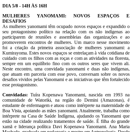
DIA 5/8 - 14H ÀS 16H
MULHERES YANOMAMI: NOVOS ESPAÇOS E
DESAFIOS
As mulheres yanomami têm ocupado novos espaços e expandido o
seu protagonismo político na relação com os não indígenas ao
participarem de reuniões e assembleias das organizações e ao
promoverem encontros de mulheres. Um marco nesse movimento
foi a criação da primeira associação de mulheres yanomami: a
Kumirayoma. Estes novos espaços se entrelaçam à vida cotidiana de
cuidado com os filhos com as roças e com as atividades na floresta,
sempre em um equilíbrio fino com os outros seres que vivem ali.
Neste encontro, uma convidada yanomami e duas não indígenas,
que atuam em parceria com esse povo, conversam sobre os novos
desafios vividos pelas Yanomami e as iniciativas que têm fortalecido
esse protagonismo.
Convidadas:
Tuíra Kopenawa Yanomami, nascida em 1993 na
comunidade de Watorikɨ, na região do Demini (Amazonas), é
estudante de enfermagem e atuou como intérprete na maternidade de
Boa Vista, apoiando as mães yanomami. Atualmente, trabalha como
intérprete na Casa de Saúde Indígena, ajudando os Yanomami que
estão na cidade realizando tratamentos de saúde. É filha do grande
xamã e liderança política Davi Kopenawa Yanomami. Ana Maria
Machado, graduada em pedagogia e mestre em Antropologia. Desde