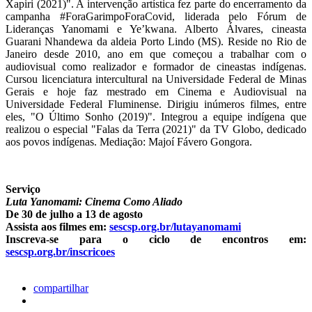
Xapiri (2021)". A intervenção artística fez parte do encerramento da
campanha #ForaGarimpoForaCovid, liderada pelo Fórum de
Lideranças Yanomami e Ye’kwana. Alberto Álvares, cineasta
Guarani Nhandewa da aldeia Porto Lindo (MS). Reside no Rio de
Janeiro desde 2010, ano em que começou a trabalhar com o
audiovisual como realizador e formador de cineastas indígenas.
Cursou licenciatura intercultural na Universidade Federal de Minas
Gerais e hoje faz mestrado em Cinema e Audiovisual na
Universidade Federal Fluminense. Dirigiu inúmeros filmes, entre
eles, "O Último Sonho (2019)". Integrou a equipe indígena que
realizou o especial "Falas da Terra (2021)" da TV Globo, dedicado
aos povos indígenas. Mediação: Majoí Fávero Gongora.
Serviço
Luta Yanomami: Cinema Como Aliado
De 30 de julho a 13 de agosto
Assista aos filmes em:
sescsp.org.br/lutayanomami
Inscreva-se para o ciclo de encontros em:
sescsp.org.br/inscricoes
compartilhar