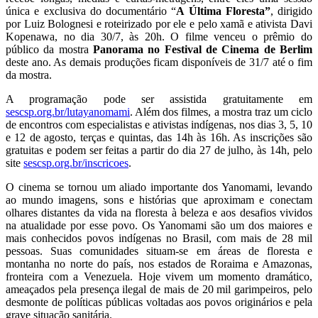
única e exclusiva do documentário “
A Última Floresta”
, dirigido
por Luiz Bolognesi e roteirizado por ele e pelo xamã e ativista Davi
Kopenawa, no dia 30/7, às 20h. O filme venceu o prêmio do
público da mostra
Panorama no Festival de Cinema de Berlim
deste ano. As demais produções ficam disponíveis de 31/7 até o fim
da mostra.
A programação pode ser assistida gratuitamente em
sescsp.org.br/lutayanomami
. Além dos filmes, a mostra traz um ciclo
de encontros com especialistas e ativistas indígenas, nos dias 3, 5, 10
e 12 de agosto, terças e quintas, das 14h às 16h. As inscrições são
gratuitas e podem ser feitas a partir do dia 27 de julho, às 14h, pelo
site
sescsp.org.br/inscricoes
.
O cinema se tornou um aliado importante dos Yanomami, levando
ao mundo imagens, sons e histórias que aproximam e conectam
olhares distantes da vida na floresta à beleza e aos desafios vividos
na atualidade por esse povo. Os Yanomami são um dos maiores e
mais conhecidos povos indígenas no Brasil, com mais de 28 mil
pessoas. Suas comunidades situam-se em áreas de floresta e
montanha no norte do país, nos estados de Roraima e Amazonas,
fronteira com a Venezuela. Hoje vivem um momento dramático,
ameaçados pela presença ilegal de mais de 20 mil garimpeiros, pelo
desmonte de políticas públicas voltadas aos povos originários e pela
grave situação sanitária.