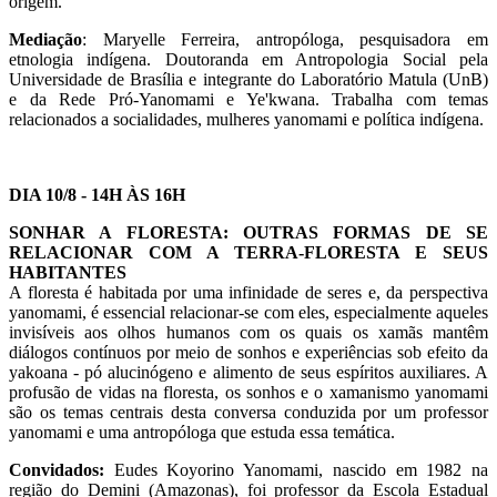
origem.
Mediação
: Maryelle Ferreira, antropóloga, pesquisadora em
etnologia indígena. Doutoranda em Antropologia Social pela
Universidade de Brasília e integrante do Laboratório Matula (UnB)
e da Rede Pró-Yanomami e Ye'kwana. Trabalha com temas
relacionados a socialidades, mulheres yanomami e política indígena.
DIA 10/8 - 14H ÀS 16H
SONHAR A FLORESTA: OUTRAS FORMAS DE SE
RELACIONAR COM A TERRA-FLORESTA E SEUS
HABITANTES
A floresta é habitada por uma infinidade de seres e, da perspectiva
yanomami, é essencial relacionar-se com eles, especialmente aqueles
invisíveis aos olhos humanos com os quais os xamãs mantêm
diálogos contínuos por meio de sonhos e experiências sob efeito da
yakoana - pó alucinógeno e alimento de seus espíritos auxiliares. A
profusão de vidas na floresta, os sonhos e o xamanismo yanomami
são os temas centrais desta conversa conduzida por um professor
yanomami e uma antropóloga que estuda essa temática.
Convidados:
Eudes Koyorino Yanomami, nascido em 1982 na
região do Demini (Amazonas), foi professor da Escola Estadual