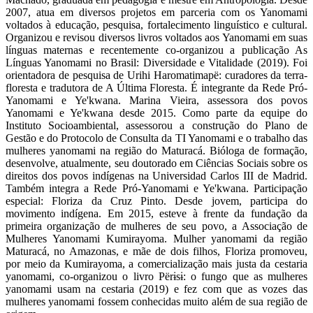
2007, atua em diversos projetos em parceria com os Yanomami
voltados à educação, pesquisa, fortalecimento linguístico e cultural.
Organizou e revisou diversos livros voltados aos Yanomami em suas
línguas maternas e recentemente co-organizou a publicação As
Línguas Yanomami no Brasil: Diversidade e Vitalidade (2019). Foi
orientadora de pesquisa de Urihi Haromatimapë: curadores da terra-
floresta e tradutora de A Última Floresta. É integrante da Rede Pró-
Yanomami e Ye'kwana. Marina Vieira, assessora dos povos
Yanomami e Ye'kwana desde 2015. Como parte da equipe do
Instituto Socioambiental, assessorou a construção do Plano de
Gestão e do Protocolo de Consulta da TI Yanomami e o trabalho das
mulheres yanomami na região do Maturacá. Bióloga de formação,
desenvolve, atualmente, seu doutorado em Ciências Sociais sobre os
direitos dos povos indígenas na Universidad Carlos III de Madrid.
Também integra a Rede Pró-Yanomami e Ye'kwana. Participação
especial: Floriza da Cruz Pinto. Desde jovem, participa do
movimento indígena. Em 2015, esteve à frente da fundação da
primeira organização de mulheres de seu povo, a Associação de
Mulheres Yanomami Kumirayoma. Mulher yanomami da região
Maturacá, no Amazonas, e mãe de dois filhos, Floriza promoveu,
por meio da Kumirayoma, a comercialização mais justa da cestaria
yanomami, co-organizou o livro Përɨsɨ: o fungo que as mulheres
yanomami usam na cestaria (2019) e fez com que as vozes das
mulheres yanomami fossem conhecidas muito além de sua região de