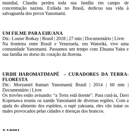
mundial, Claudia perdeu toda sua família em campo de
concentração nazista. Exilada no Brasil, dedicou sua vida à
salvaguarda dos povos Yanomami.
UM FILME PARA EHUANA
Dir.: Louise Botkay | Brasil | 2018 | 27 min | Documentário | Livre
Na fronteira entre Brasil e Venezuela, em Watorikɨ, vive uma
comunidade Yanomami. Passamos um tempo com Ehuana Yaira e
sua família no dorso do coração da floresta.
URIHI HAROMATIMAPË – CURADORES DA TERRA-
FLORESTA
Dir.: Morzaniel Ɨramari Yanomami| Brasil | 2014 | 60 min |
Documentário | Livre
Os trovões estão avisando: “a Terra está doente”. Para curá-la, Davi
Kopenawa reuniu os xamãs Yanomami de diversas regiões. Com a
ajuda do alimento dos espíritos, o rapé yakoana, eles vão tratar os
males provocados pelas cidades e doenças dos brancos.
XAPIRI