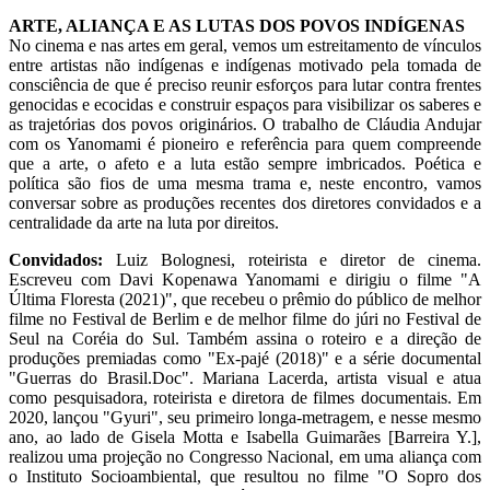
ARTE, ALIANÇA E AS LUTAS DOS POVOS INDÍGENAS
No cinema e nas artes em geral, vemos um estreitamento de vínculos
entre artistas não indígenas e indígenas motivado pela tomada de
consciência de que é preciso reunir esforços para lutar contra frentes
genocidas e ecocidas e construir espaços para visibilizar os saberes e
as trajetórias dos povos originários. O trabalho de Cláudia Andujar
com os Yanomami é pioneiro e referência para quem compreende
que a arte, o afeto e a luta estão sempre imbricados. Poética e
política são fios de uma mesma trama e, neste encontro, vamos
conversar sobre as produções recentes dos diretores convidados e a
centralidade da arte na luta por direitos.
Convidados:
Luiz Bolognesi, roteirista e diretor de cinema.
Escreveu com Davi Kopenawa Yanomami e dirigiu o filme "A
Última Floresta (2021)", que recebeu o prêmio do público de melhor
filme no Festival de Berlim e de melhor filme do júri no Festival de
Seul na Coréia do Sul. Também assina o roteiro e a direção de
produções premiadas como "Ex-pajé (2018)" e a série documental
"Guerras do Brasil.Doc". Mariana Lacerda, artista visual e atua
como pesquisadora, roteirista e diretora de filmes documentais. Em
2020, lançou "Gyuri", seu primeiro longa-metragem, e nesse mesmo
ano, ao lado de Gisela Motta e Isabella Guimarães [Barreira Y.],
realizou uma projeção no Congresso Nacional, em uma aliança com
o Instituto Socioambiental, que resultou no filme "O Sopro dos