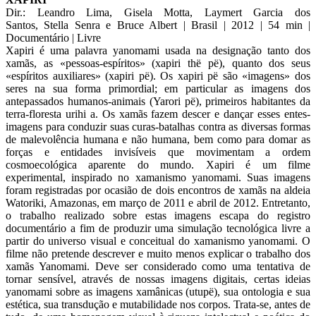
Dir.: Leandro Lima, Gisela Motta, Laymert Garcia dos
Santos, Stella Senra e Bruce Albert | Brasil | 2012 | 54 min |
Documentário | Livre
Xapiri é uma palavra yanomami usada na designação tanto dos
xamãs, as «pessoas-espíritos» (xapiri thë pë), quanto dos seus
«espíritos auxiliares» (xapiri pë). Os xapiri pë são «imagens» dos
seres na sua forma primordial; em particular as imagens dos
antepassados humanos-animais (Yarori pë), primeiros habitantes da
terra-floresta urihi a. Os xamãs fazem descer e dançar esses entes-
imagens para conduzir suas curas-batalhas contra as diversas formas
de malevolência humana e não humana, bem como para domar as
forças e entidades invisíveis que movimentam a ordem
cosmoecológica aparente do mundo. Xapiri é um filme
experimental, inspirado no xamanismo yanomami. Suas imagens
foram registradas por ocasião de dois encontros de xamãs na aldeia
Watoriki, Amazonas, em março de 2011 e abril de 2012. Entretanto,
o trabalho realizado sobre estas imagens escapa do registro
documentário a fim de produzir uma simulação tecnológica livre a
partir do universo visual e conceitual do xamanismo yanomami. O
filme não pretende descrever e muito menos explicar o trabalho dos
xamãs Yanomami. Deve ser considerado como uma tentativa de
tornar sensível, através de nossas imagens digitais, certas ideias
yanomami sobre as imagens xamânicas (utupë), sua ontologia e sua
estética, sua transdução e mutabilidade nos corpos. Trata-se, antes de