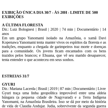
EXIBIÇÃO ÚNICA DIA 30/7 - ÀS 20H - LIMITE DE 500
EXIBIÇÕES
A ÚLTIMA FLORESTA
Dir.: Luiz Bolognesi | Brasil | 2020 | 74 min | Documentário | 14
anos
Em um grupo Yanomami isolado na Amazônia, o xamã Davi
Kopenawa Yanomami tenta manter vivos os espíritos da floresta e as
tradições, enquanto a chegada de garimpeiros traz morte e doenças
para a comunidade. Os jovens ficam encantados com os bens
trazidos pelos brancos; e Ehuana, que vê seu marido desaparecer,
tenta entender o que aconteceu em seus sonhos.
ESTREIAS 31/7
GYURI
Dir.: Mariana Lacerda | Brasil | 2019 | 87 min | Documentário | Livre
Gyuri traça uma linha geopolítica improvável entre uma aldeia
húngara (a pequena cidade de Nagyvarad) e a Terra Indígena
Yanomami, na Amazônia Brasileira. Isso se dá por meio da história
de vida de Claudia Andujar. Judia, sobrevivente da segunda guerra