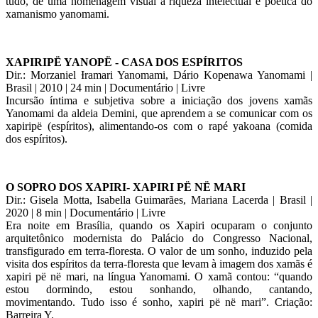
tudo, de uma homenagem visual à riqueza intelectual e poética do
xamanismo yanomami.
XAPIRIPË YANOPË - CASA DOS ESPÍRITOS
Dir.: Morzaniel Ɨramari Yanomami, Dário Kopenawa Yanomami |
Brasil | 2010 | 24 min | Documentário | Livre
Incursão íntima e subjetiva sobre a iniciação dos jovens xamãs
Yanomami da aldeia Demini, que aprendem a se comunicar com os
xapiripë (espíritos), alimentando-os com o rapé yakoana (comida
dos espíritos).
O SOPRO DOS XAPIRI- XAPIRI PË NË MARI
Dir.: Gisela Motta, Isabella Guimarães, Mariana Lacerda | Brasil |
2020 | 8 min | Documentário | Livre
Era noite em Brasília, quando os Xapiri ocuparam o conjunto
arquitetônico modernista do Palácio do Congresso Nacional,
transfigurado em terra-floresta. O valor de um sonho, induzido pela
visita dos espíritos da terra-floresta que levam à imagem dos xamãs é
xapiri pë në mari, na língua Yanomami. O xamã contou: “quando
estou dormindo, estou sonhando, olhando, cantando,
movimentando. Tudo isso é sonho, xapiri pë në mari”. Criação:
Barreira Y.