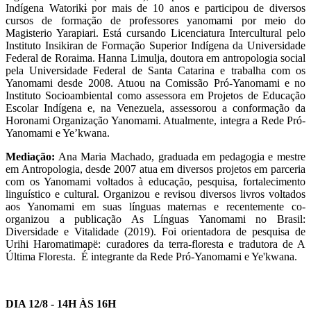
Indígena Watorikɨ por mais de 10 anos e participou de diversos
cursos de formação de professores yanomami por meio do
Magisterio Yarapiari. Está cursando Licenciatura Intercultural pelo
Instituto Insikiran de Formação Superior Indígena da Universidade
Federal de Roraima. Hanna Limulja, doutora em antropologia social
pela Universidade Federal de Santa Catarina e trabalha com os
Yanomami desde 2008. Atuou na Comissão Pró-Yanomami e no
Instituto Socioambiental como assessora em Projetos de Educação
Escolar Indígena e, na Venezuela, assessorou a conformação da
Horonami Organização Yanomami. Atualmente, integra a Rede Pró-
Yanomami e Ye’kwana.
Mediação:
Ana Maria Machado, graduada em pedagogia e mestre
em Antropologia, desde 2007 atua em diversos projetos em parceria
com os Yanomami voltados à educação, pesquisa, fortalecimento
linguístico e cultural. Organizou e revisou diversos livros voltados
aos Yanomami em suas línguas maternas e recentemente co-
organizou a publicação As Línguas Yanomami no Brasil:
Diversidade e Vitalidade (2019). Foi orientadora de pesquisa de
Urihi Haromatimapë: curadores da terra-floresta e tradutora de A
Última Floresta. É integrante da Rede Pró-Yanomami e Ye'kwana.
DIA 12/8 - 14H ÀS 16H