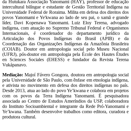
da Hutukara Associação Yanomami (HAY), professor de educação
intercultural bilíngue e estudante de Gestão Territorial Indígena na
Universidade Federal de Roraima. Milita em defesa dos direitos dos
povos Yanomami e Ye'kwana ao lado de seu pai, o xamã e grande
líder, Davi Kopenawa Yanomami. Luiz Eloy Terena, advogado
indígena, com atuação no Supremo Tribunal Federal e Organismos
Internacionais, é coordenador do departamento jurídico da
Articulação dos Povos Indígenas do Brasil (APIB) e da
Coordenação das Organizações Indígenas da Amazônia Brasileira
(COIAB). Doutor em antropologia social pelo Museu Nacional
(UFRJ), pós-doutor em antropologia pela École des Hautes Études
en Sciences Sociales (EHESS) e fundador da Revista Terena
Vukápanavo.
Mediação:
Majoí Fávero Gongora, doutora em antropologia social
pela Universidade de São Paulo, com ênfase em etnologia indígena,
e ativista no movimento em defesa dos direitos indígenas no país.
Desde 2013, atua ao lado do povo Ye’kwana e colabora em projetos
com os povos da Terra Indígena Yanomami. É pesquisadora
associada ao Centro de Estudos Ameríndios da USP, colaboradora
do Instituto Socioambiental e integrante da Rede Pró-Yanomami e
Ye’kwana. Também desenvolve trabalhos como editora, curadora e
produtora cultural.