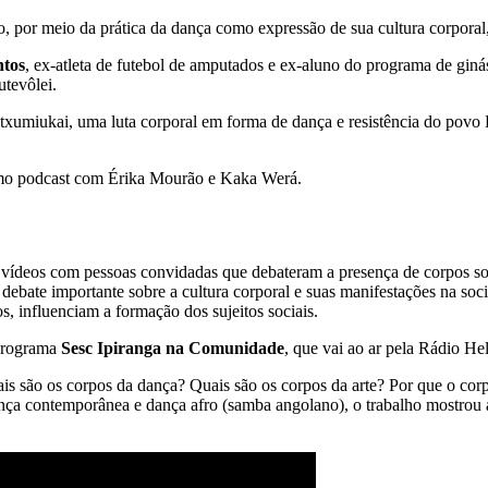
deo, por meio da prática da dança como expressão de sua cultura corpor
ntos
, ex-atleta de futebol de amputados e ex-aluno do programa de giná
futevôlei.
xumiukai, uma luta corporal em forma de dança e resistência do povo P
ltimo podcast com Érika Mourão e Kaka Werá.
ês vídeos com pessoas convidadas que debateram a presença de corpos
debate importante sobre a cultura corporal e suas manifestações na so
os, influenciam a formação dos sujeitos sociais.
 programa
Sesc Ipiranga na Comunidade
, que vai ao ar pela Rádio Hel
is são os corpos da dança? Quais são os corpos da arte? Por que o co
dança contemporânea e dança afro (samba angolano), o trabalho mostrou