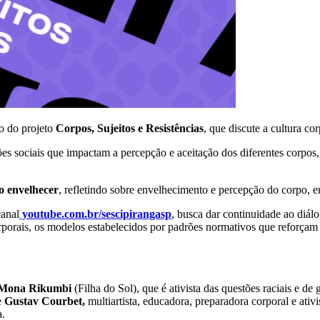
o do projeto
Corpos, Sujeitos e Resistências
, que discute a cultura c
ões sociais que impactam a percepção e aceitação dos diferentes corpos,
o envelhecer
, refletindo sobre envelhecimento e percepção do corpo, 
canal
youtube.com.br/sescipirangasp
, busca dar continuidade ao diálo
rporais, os modelos estabelecidos por padrões normativos que reforçam
Mona Rikumbi
(Filha do Sol), que é ativista das questões raciais e de
e
Gustav Courbet,
multiartista, educadora, preparadora corporal e ativ
ga.