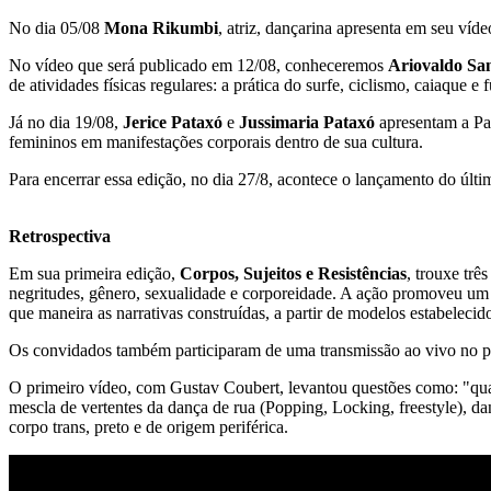
No dia 05/08
Mona Rikumbi
, atriz, dançarina apresenta em seu ví
No vídeo que será publicado em 12/08, conheceremos
Ariovaldo Sa
de atividades físicas regulares: a prática do surfe, ciclismo, caiaque e 
Já no dia 19/08,
Jerice Pataxó
e
Jussimaria Pataxó
apresentam a Pat
femininos em manifestações corporais dentro de sua cultura.
Para encerrar essa edição, no dia 27/8, acontece o lançamento do ú
Retrospectiva
Em sua primeira edição,
Corpos, Sujeitos e Resistências
, trouxe tr
negritudes, gênero, sexualidade e corporeidade. A ação promoveu um 
que maneira as narrativas construídas, a partir de modelos estabelecid
Os convidados também participaram de uma transmissão ao vivo no
O primeiro vídeo, com Gustav Coubert, levantou questões como: "qua
mescla de vertentes da dança de rua (Popping, Locking, freestyle), 
corpo trans, preto e de origem periférica.