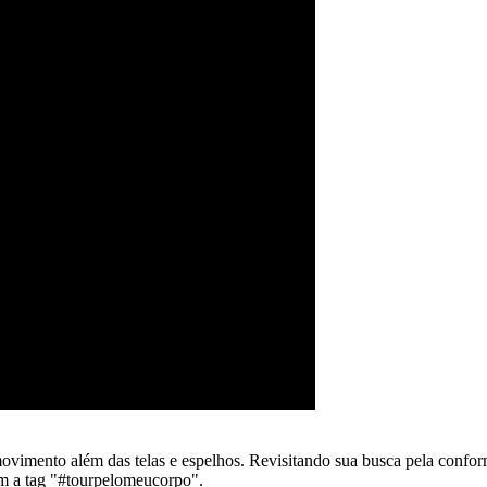
vimento além das telas e espelhos. Revisitando sua busca pela conform
om a tag "#tourpelomeucorpo".