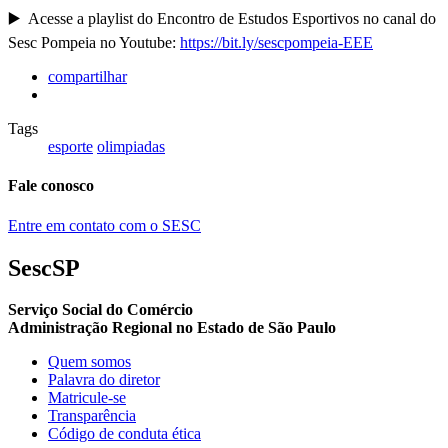
▶️ Acesse a playlist do Encontro de Estudos Esportivos no canal do
Sesc Pompeia no Youtube:
https://bit.ly/sescpompeia-EEE
compartilhar
Tags
esporte
olimpiadas
Fale conosco
Entre em contato com o SESC
SescSP
Serviço Social do Comércio
Administração Regional no Estado de São Paulo
Quem somos
Palavra do diretor
Matricule-se
Transparência
Código de conduta ética