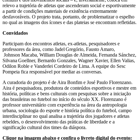
relevo a trajetória de atletas que ascenderam social e esportivamente
a partir de condições materiais de existência extremamente
desfavoráveis. O projeto trata, portanto, de problematizar o espelho
no qual as imagens dos ícones e das plateias se encontram refletidas.
Convidados
Participam dos encontros atletas, ex-atletas, pesquisadores e
professores da área, como Jadel Gregório, Fausto Amaro,
Johnson Macaba, William Douglas de Almeida, Fernanda Sánchez,
Silvana Goellner, Bernardo Gonzales, Wagner Xavier, Ellen Valias,
Odilon Roble e Vanderlei Cordeiro de Lima. A equipe do Sesc
Pompeia fica responsável por mediar as conversas.
A curadoria do projeto é de Aira Bonfim e José Paulo Florenzano.
Aira é pesquisadora, produtora de conteúdos esportivos e mestre em
história, políticas e bens culturais com pesquisas sobre a iniciação
das brasileiras no futebol no início do século XX. Florenzano é
professor universitário com experiência na área da antropologia
urbana, sociologia do esporte e história política do futebol, campo
interdisciplinar no qual analisa a trajetória dos jogadores e atletas
rebeldes, o desenvolvimento das práticas de liberdade e a
significação cultural dos times da diáspora.
Clique na imagem abaixo e confira o livreto digital do evento: