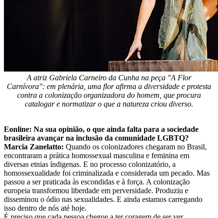
A atriz Gabriela Carneiro da Cunha na peça "A Flor
Carnívora": em plenária, uma flor afirma a diversidade e protesta
contra a colonização organizadora do homem, que procura
catalogar e normatizar o que a natureza criou diverso.
Eonline: Na sua opinião, o que ainda falta para a sociedade
brasileira avançar na inclusão da comunidade LGBTQ?
Marcia Zanelatto:
Quando os colonizadores chegaram no Brasil,
encontraram a prática homossexual masculina e feminina em
diversas etnias índigenas. E no processo colonizatório, a
homossexualidade foi criminalizada e considerada um pecado. Mas
passou a ser praticada às escondidas e à força. A colonização
europeia transformou liberdade em perversidade. Produziu e
disseminou o ódio nas sexualidades. E ainda estamos carregando
isso dentro de nós até hoje.
É preciso que cada pessoa chegue a ter coragem de ser ver