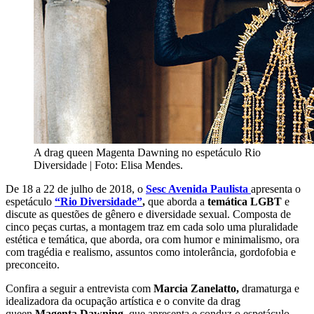
A drag queen Magenta Dawning no espetáculo Rio
Diversidade | Foto: Elisa Mendes.
De 18 a 22 de julho de 2018, o
Sesc Avenida Paulista
apresenta o
espetáculo
“Rio Diversidade”
,
que aborda a
temática LGBT
e
discute as questões de gênero e diversidade sexual. Composta de
cinco peças curtas, a montagem traz em cada solo uma pluralidade
estética e temática, que aborda, ora com humor e minimalismo, ora
com tragédia e realismo, assuntos como intolerância, gordofobia e
preconceito.
Confira a seguir a entrevista com
Marcia Zanelatto,
dramaturga e
idealizadora da ocupação artística e o convite da drag
queen
Magenta Dawning
, que apresenta e conduz o espetáculo.