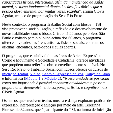
capacidades físicas, intelectuais, além da manutenção da saúde
mental, se torna fundamental diante dos desafios diários que a
pessoa idosa enfrenta, por muitas vezes, sozinha
”, afirma Clóvis
Aguiar, técnico de programação do Sesc Rio Preto.
Neste contexto, o programa Trabalho Social com Idosos – TSI –
visa promover a sociabilização, a reflexão e o desenvolvimento de
novas habilidades com o idoso. Criado há 55 anos pelo Sesc São
Paulo e voltado para o público acima dos 60 anos, o programa
oferece atividades nas áreas artística, física e sociais, com cursos
oficinas, encontros, bate-papos e aulas abertas.
O programa, que é subdividido nas áreas de Arte e Expressão,
Corpo e Movimento e Sociedade e Cidadania, oferece atividades
que propõem uma reflexão sobre o envelhecimento saudável. No
Sesc Rio Preto, o Trabalho Social com Idosos oferece os cursos de
,
,
,
Iniciação Teatral
Violão
Canto e Expressão da Voz
Dança de Salão
e Informática (
e
). “
Nossa unidade se posiciona
Módulo 1
Módulo 2
como um lugar onde é possível encontrar atividades que possam
proporcionar desenvolvimento corporal, artístico e cognitivo
”, diz
Clóvis Aguiar.
Os cursos que envolvem teatro, música e dança exploram práticas de
expressão, interpretação e atuação por meio da arte. Teresinha
Fiorese, de 84 anos, que é participante do TSI, na turma de Iniciação