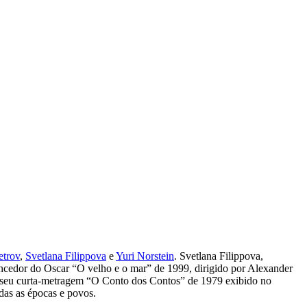
etrov
,
Svetlana Filippova
e
Yuri Norstein
. Svetlana Filippova,
encedor do Oscar “O velho e o mar” de 1999, dirigido por Alexander
rá seu curta-metragem “O Conto dos Contos” de 1979 exibido no
as as épocas e povos.