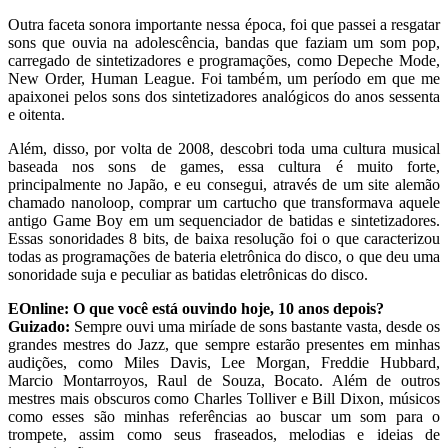
Outra faceta sonora importante nessa época, foi que passei a resgatar
sons que ouvia na adolescência, bandas que faziam um som pop,
carregado de sintetizadores e programações, como Depeche Mode,
New Order, Human League. Foi também, um período em que me
apaixonei pelos sons dos sintetizadores analógicos do anos sessenta
e oitenta.
Além, disso, por volta de 2008, descobri toda uma cultura musical
baseada nos sons de games, essa cultura é muito forte,
principalmente no Japão, e eu consegui, através de um site alemão
chamado nanoloop, comprar um cartucho que transformava aquele
antigo Game Boy em um sequenciador de batidas e sintetizadores.
Essas sonoridades 8 bits, de baixa resolução foi o que caracterizou
todas as programações de bateria eletrônica do disco, o que deu uma
sonoridade suja e peculiar as batidas eletrônicas do disco.
EOnline:
O que você está ouvindo hoje, 10 anos depois?
Guizado:
Sempre ouvi uma miríade de sons bastante vasta, desde os
grandes mestres do Jazz, que sempre estarão presentes em minhas
audições, como Miles Davis, Lee Morgan, Freddie Hubbard,
Marcio Montarroyos, Raul de Souza, Bocato. Além de outros
mestres mais obscuros como Charles Tolliver e Bill Dixon, músicos
como esses são minhas referências ao buscar um som para o
trompete, assim como seus fraseados, melodias e ideias de