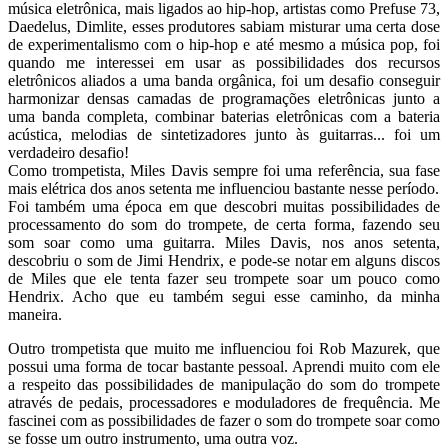
música eletrônica, mais ligados ao hip-hop, artistas como Prefuse 73,
Daedelus, Dimlite, esses produtores sabiam misturar uma certa dose
de experimentalismo com o hip-hop e até mesmo a música pop, foi
quando me interessei em usar as possibilidades dos recursos
eletrônicos aliados a uma banda orgânica, foi um desafio conseguir
harmonizar densas camadas de programações eletrônicas junto a
uma banda completa, combinar baterias eletrônicas com a bateria
acústica, melodias de sintetizadores junto às guitarras... foi um
verdadeiro desafio!
Como trompetista, Miles Davis sempre foi uma referência, sua fase
mais elétrica dos anos setenta me influenciou bastante nesse período.
Foi também uma época em que descobri muitas possibilidades de
processamento do som do trompete, de certa forma, fazendo seu
som soar como uma guitarra. Miles Davis, nos anos setenta,
descobriu o som de Jimi Hendrix, e pode-se notar em alguns discos
de Miles que ele tenta fazer seu trompete soar um pouco como
Hendrix. Acho que eu também segui esse caminho, da minha
maneira.
Outro trompetista que muito me influenciou foi Rob Mazurek, que
possui uma forma de tocar bastante pessoal. Aprendi muito com ele
a respeito das possibilidades de manipulação do som do trompete
através de pedais, processadores e moduladores de frequência. Me
fascinei com as possibilidades de fazer o som do trompete soar como
se fosse um outro instrumento, uma outra voz.