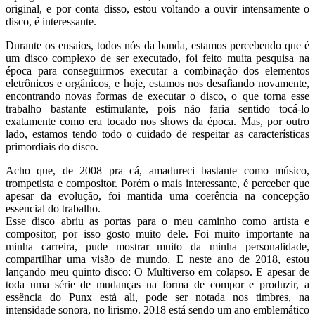
original, e por conta disso, estou voltando a ouvir intensamente o
disco, é interessante.
Durante os ensaios, todos nós da banda, estamos percebendo que é
um disco complexo de ser executado, foi feito muita pesquisa na
época para conseguirmos executar a combinação dos elementos
eletrônicos e orgânicos, e hoje, estamos nos desafiando novamente,
encontrando novas formas de executar o disco, o que torna esse
trabalho bastante estimulante, pois não faria sentido tocá-lo
exatamente como era tocado nos shows da época. Mas, por outro
lado, estamos tendo todo o cuidado de respeitar as características
primordiais do disco.
Acho que, de 2008 pra cá, amadureci bastante como músico,
trompetista e compositor. Porém o mais interessante, é perceber que
apesar da evolução, foi mantida uma coerência na concepção
essencial do trabalho.
Esse disco abriu as portas para o meu caminho como artista e
compositor, por isso gosto muito dele. Foi muito importante na
minha carreira, pude mostrar muito da minha personalidade,
compartilhar uma visão de mundo. E neste ano de 2018, estou
lançando meu quinto disco: O Multiverso em colapso. E apesar de
toda uma série de mudanças na forma de compor e produzir, a
essência do Punx está ali, pode ser notada nos timbres, na
intensidade sonora, no lirismo. 2018 está sendo um ano emblemático