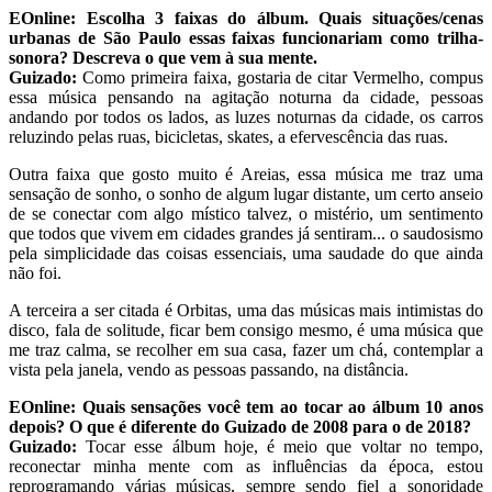
EOnline:
Escolha 3 faixas do álbum. Quais situações/cenas
urbanas de São Paulo essas faixas funcionariam como trilha-
sonora? Descreva o que vem à sua mente.
Guizado:
Como primeira faixa, gostaria de citar Vermelho, compus
essa música pensando na agitação noturna da cidade, pessoas
andando por todos os lados, as luzes noturnas da cidade, os carros
reluzindo pelas ruas, bicicletas, skates, a efervescência das ruas.
Outra faixa que gosto muito é Areias, essa música me traz uma
sensação de sonho, o sonho de algum lugar distante, um certo anseio
de se conectar com algo místico talvez, o mistério, um sentimento
que todos que vivem em cidades grandes já sentiram... o saudosismo
pela simplicidade das coisas essenciais, uma saudade do que ainda
não foi.
A terceira a ser citada é Orbitas, uma das músicas mais intimistas do
disco, fala de solitude, ficar bem consigo mesmo, é uma música que
me traz calma, se recolher em sua casa, fazer um chá, contemplar a
vista pela janela, vendo as pessoas passando, na distância.
EOnline:
Quais sensações você tem ao tocar ao álbum 10 anos
depois? O que é diferente do Guizado de 2008 para o de 2018?
Guizado:
Tocar esse álbum hoje, é meio que voltar no tempo,
reconectar minha mente com as influências da época, estou
reprogramando várias músicas, sempre sendo fiel a sonoridade