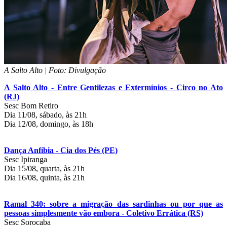
A Salto Alto | Foto: Divulgação
A Salto Alto - Entre Gentilezas e Extermínios - Circo no Ato
(RJ)
Sesc Bom Retiro
Dia 11/08, sábado, às 21h
Dia 12/08, domingo, às 18h
Dança Anfíbia - Cia dos Pés (PE)
Sesc Ipiranga
Dia 15/08, quarta, às 21h
Dia 16/08, quinta, às 21h
Ramal 340: sobre a migração das sardinhas ou por que as
pessoas simplesmente vão embora - Coletivo Errática (RS)
Sesc Sorocaba