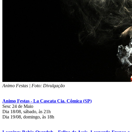
Animo Festas | Foto: Divulgação
Animo Festas - La Cascata Cia. Cômica (SP)
Sesc 24 de Maio
Dia 18/08, sábado, às 21h
Dia 19/08, domingo, às 18h