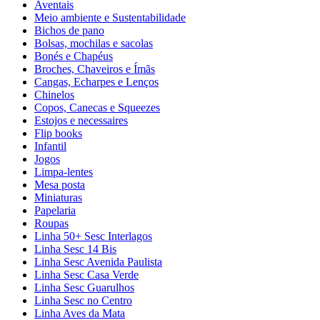
Aventais
Meio ambiente e Sustentabilidade
Bichos de pano
Bolsas, mochilas e sacolas
Bonés e Chapéus
Broches, Chaveiros e Ímãs
Cangas, Echarpes e Lenços
Chinelos
Copos, Canecas e Squeezes
Estojos e necessaires
Flip books
Infantil
Jogos
Limpa-lentes
Mesa posta
Miniaturas
Papelaria
Roupas
Linha 50+ Sesc Interlagos
Linha Sesc 14 Bis
Linha Sesc Avenida Paulista
Linha Sesc Casa Verde
Linha Sesc Guarulhos
Linha Sesc no Centro
Linha Aves da Mata