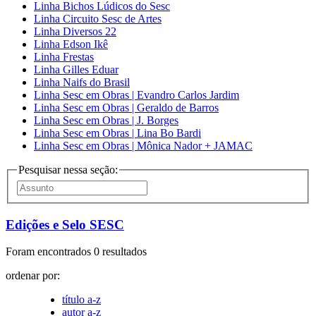
Linha Bichos Lúdicos do Sesc
Linha Circuito Sesc de Artes
Linha Diversos 22
Linha Edson Ikê
Linha Frestas
Linha Gilles Eduar
Linha Naifs do Brasil
Linha Sesc em Obras | Evandro Carlos Jardim
Linha Sesc em Obras | Geraldo de Barros
Linha Sesc em Obras | J. Borges
Linha Sesc em Obras | Lina Bo Bardi
Linha Sesc em Obras | Mônica Nador + JAMAC
Pesquisar nessa seção:
Edições e Selo SESC
Foram encontrados 0 resultados
ordenar por:
título a-z
autor a-z