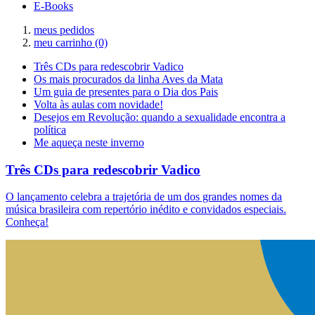
E-Books
meus pedidos
meu carrinho
(0)
Três CDs para redescobrir Vadico
Os mais procurados da linha Aves da Mata
Um guia de presentes para o Dia dos Pais
Volta às aulas com novidade!
Desejos em Revolução: quando a sexualidade encontra a
política
Me aqueça neste inverno
Três CDs para redescobrir Vadico
O lançamento celebra a trajetória de um dos grandes nomes da
música brasileira com repertório inédito e convidados especiais.
Conheça!