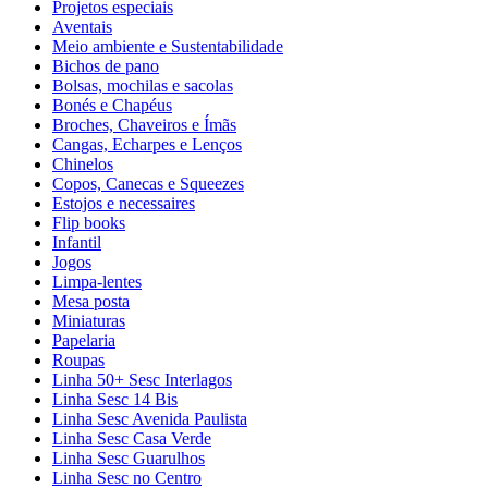
Projetos especiais
Aventais
Meio ambiente e Sustentabilidade
Bichos de pano
Bolsas, mochilas e sacolas
Bonés e Chapéus
Broches, Chaveiros e Ímãs
Cangas, Echarpes e Lenços
Chinelos
Copos, Canecas e Squeezes
Estojos e necessaires
Flip books
Infantil
Jogos
Limpa-lentes
Mesa posta
Miniaturas
Papelaria
Roupas
Linha 50+ Sesc Interlagos
Linha Sesc 14 Bis
Linha Sesc Avenida Paulista
Linha Sesc Casa Verde
Linha Sesc Guarulhos
Linha Sesc no Centro