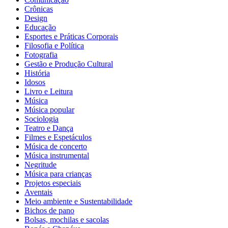
Crônicas
Design
Educação
Esportes e Práticas Corporais
Filosofia e Política
Fotografia
Gestão e Produção Cultural
História
Idosos
Livro e Leitura
Música
Música popular
Sociologia
Teatro e Dança
Filmes e Espetáculos
Música de concerto
Música instrumental
Negritude
Música para crianças
Projetos especiais
Aventais
Meio ambiente e Sustentabilidade
Bichos de pano
Bolsas, mochilas e sacolas