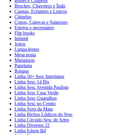
Bonés e Chapéus
Broches, Chaveiros e Ímãs
Cangas, Echarpes e Lenços
Chinelos
Copos, Canecas e Squeezes
Estojos e necessaires
Flip books
Infantil
Jogos
Limpa-lentes
Mesa posta
Miniaturas
Papelaria
Roupas
Linha 50+ Sesc Interlagos
Linha Sesc 14 Bis
Linha Sesc Avenida Paulista
Linha Sesc Casa Verde
Linha Sesc Guarulhos
Linha Sesc no Centro
Linha Aves da Mata
Linha Bichos Lúdicos do Sesc
Linha Circuito Sesc de Artes
Linha Diversos 22
Linha Edson Ikê