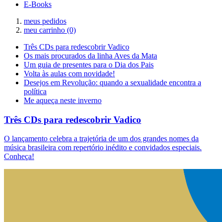
E-Books
meus pedidos
meu carrinho
(0)
Três CDs para redescobrir Vadico
Os mais procurados da linha Aves da Mata
Um guia de presentes para o Dia dos Pais
Volta às aulas com novidade!
Desejos em Revolução: quando a sexualidade encontra a
política
Me aqueça neste inverno
Três CDs para redescobrir Vadico
O lançamento celebra a trajetória de um dos grandes nomes da
música brasileira com repertório inédito e convidados especiais.
Conheça!