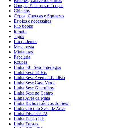
Broches, Chaveiros e Ímãs
Cangas, Echarpes e Lenços
Chinelos
Copos, Canecas e Squeezes
Estojos e necessaires
Flip books
Infantil
Jogos
Limpa-lentes
Mesa posta
Miniaturas
Papelaria
Roupas
Linha 50+ Sesc Interlagos
Linha Sesc 14 Bis
Linha Sesc Avenida Paulista
Linha Sesc Casa Verde
Linha Sesc Guarulhos
Linha Sesc no Centro
Linha Aves da Mata
Linha Bichos Lúdicos do Sesc
Linha Circuito Sesc de Artes
Linha Diversos 22
Linha Edson Ikê
Linha Frestas