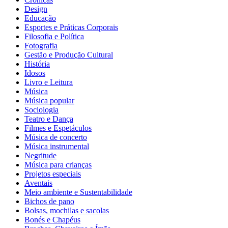
Design
Educação
Esportes e Práticas Corporais
Filosofia e Política
Fotografia
Gestão e Produção Cultural
História
Idosos
Livro e Leitura
Música
Música popular
Sociologia
Teatro e Dança
Filmes e Espetáculos
Música de concerto
Música instrumental
Negritude
Música para crianças
Projetos especiais
Aventais
Meio ambiente e Sustentabilidade
Bichos de pano
Bolsas, mochilas e sacolas
Bonés e Chapéus