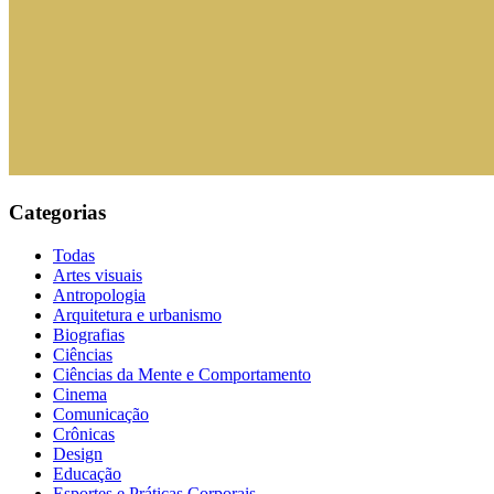
Categorias
Todas
Artes visuais
Antropologia
Arquitetura e urbanismo
Biografias
Ciências
Ciências da Mente e Comportamento
Cinema
Comunicação
Crônicas
Design
Educação
Esportes e Práticas Corporais