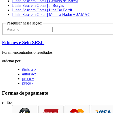
Linha Sesc em Obras | Geraldo de Barros
Linha Sesc em Obras | J. Borges
Linha Sesc em Obras | Lina Bo Bardi
Linha Sesc em Obras | Mônica Nador + JAMAC
Pesquisar nessa seção:
Edições e Selo SESC
Foram encontrados 0 resultados
ordenar por:
título a-z
autor a-z
preço +
preço -
Formas de pagamento
cartões