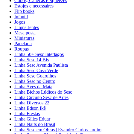
Copos, Canecas e Squeezes
Estojos e necessaires
Flip books
Infantil
Jogos
Limpa-lentes
Mesa posta
Miniaturas
Papelaria
Roupas
Linha 50+ Sesc Interlagos
Linha Sesc 14 Bis
Linha Sesc Avenida Paulista
Linha Sesc Casa Verde
Linha Sesc Guarulhos
Linha Sesc no Centro
Linha Aves da Mata
Linha Bichos Lúdicos do Sesc
Linha Circuito Sesc de Artes
Linha Diversos 22
Linha Edson Ikê
Linha Frestas
Linha Gilles Eduar
Linha Naifs do Brasil
Linha Sesc em Obras | Evandro Carlos Jardim