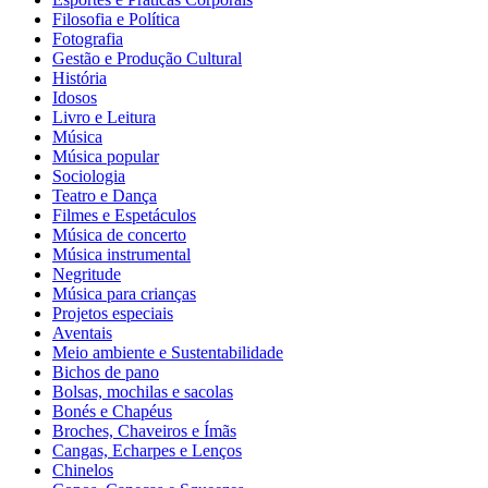
Filosofia e Política
Fotografia
Gestão e Produção Cultural
História
Idosos
Livro e Leitura
Música
Música popular
Sociologia
Teatro e Dança
Filmes e Espetáculos
Música de concerto
Música instrumental
Negritude
Música para crianças
Projetos especiais
Aventais
Meio ambiente e Sustentabilidade
Bichos de pano
Bolsas, mochilas e sacolas
Bonés e Chapéus
Broches, Chaveiros e Ímãs
Cangas, Echarpes e Lenços
Chinelos