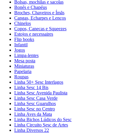
Bolsas, mochilas e sacolas
Bonés e Chapéus
Broches, Chaveiros e Ímãs
Cangas, Echarpes e Lenços
Chinelos
Copos, Canecas e Squeezes
Estojos e necessaires
Flip books
Infantil
Jogos
Limpa-lentes
Mesa posta
Miniaturas
Papelaria
Roupas
Linha 50+ Sesc Interlagos
Linha Sesc 14 Bis
Linha Sesc Avenida Paulista
Linha Sesc Casa Verde
Linha Sesc Guarulhos
Linha Sesc no Centro
Linha Aves da Mata
Linha Bichos Lúdicos do Sesc
Linha Circuito Sesc de Artes
Linha Diversos 22