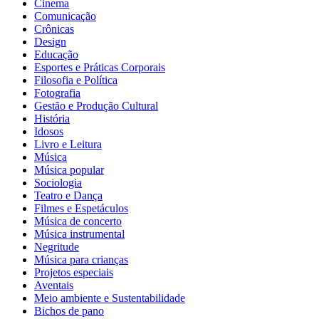
Cinema
Comunicação
Crônicas
Design
Educação
Esportes e Práticas Corporais
Filosofia e Política
Fotografia
Gestão e Produção Cultural
História
Idosos
Livro e Leitura
Música
Música popular
Sociologia
Teatro e Dança
Filmes e Espetáculos
Música de concerto
Música instrumental
Negritude
Música para crianças
Projetos especiais
Aventais
Meio ambiente e Sustentabilidade
Bichos de pano