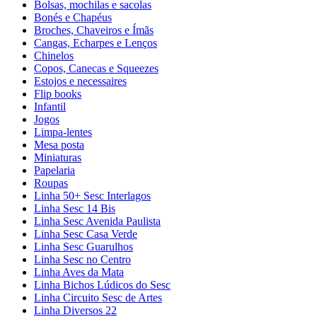
Bolsas, mochilas e sacolas
Bonés e Chapéus
Broches, Chaveiros e Ímãs
Cangas, Echarpes e Lenços
Chinelos
Copos, Canecas e Squeezes
Estojos e necessaires
Flip books
Infantil
Jogos
Limpa-lentes
Mesa posta
Miniaturas
Papelaria
Roupas
Linha 50+ Sesc Interlagos
Linha Sesc 14 Bis
Linha Sesc Avenida Paulista
Linha Sesc Casa Verde
Linha Sesc Guarulhos
Linha Sesc no Centro
Linha Aves da Mata
Linha Bichos Lúdicos do Sesc
Linha Circuito Sesc de Artes
Linha Diversos 22