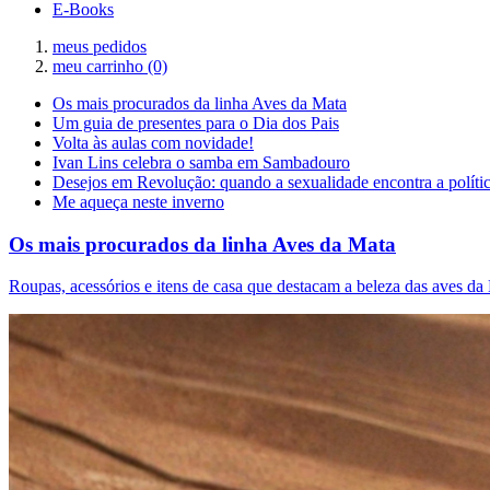
E-Books
meus pedidos
meu carrinho
(0)
Os mais procurados da linha Aves da Mata
Um guia de presentes para o Dia dos Pais
Volta às aulas com novidade!
Ivan Lins celebra o samba em Sambadouro
Desejos em Revolução: quando a sexualidade encontra a políti
Me aqueça neste inverno
Os mais procurados da linha Aves da Mata
Roupas, acessórios e itens de casa que destacam a beleza das aves da 