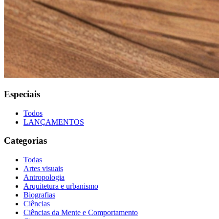
Especiais
Todos
LANÇAMENTOS
Categorias
Todas
Artes visuais
Antropologia
Arquitetura e urbanismo
Biografias
Ciências
Ciências da Mente e Comportamento