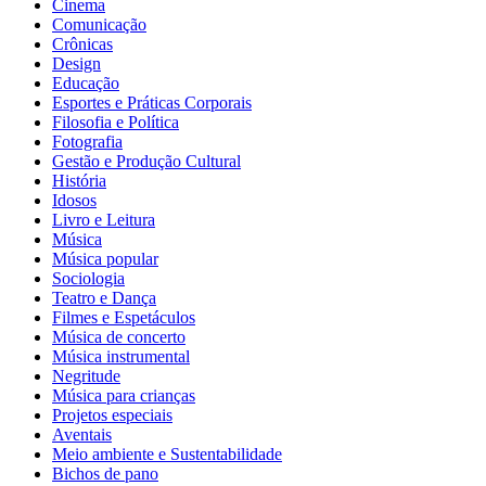
Cinema
Comunicação
Crônicas
Design
Educação
Esportes e Práticas Corporais
Filosofia e Política
Fotografia
Gestão e Produção Cultural
História
Idosos
Livro e Leitura
Música
Música popular
Sociologia
Teatro e Dança
Filmes e Espetáculos
Música de concerto
Música instrumental
Negritude
Música para crianças
Projetos especiais
Aventais
Meio ambiente e Sustentabilidade
Bichos de pano