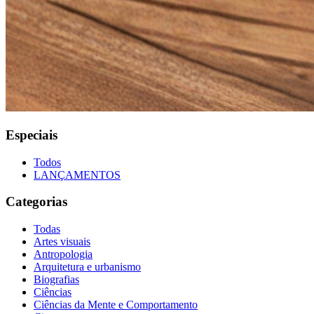
Especiais
Todos
LANÇAMENTOS
Categorias
Todas
Artes visuais
Antropologia
Arquitetura e urbanismo
Biografias
Ciências
Ciências da Mente e Comportamento