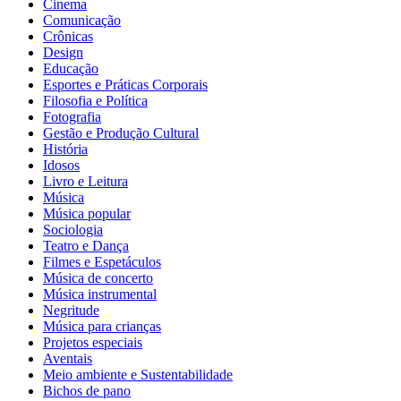
Cinema
Comunicação
Crônicas
Design
Educação
Esportes e Práticas Corporais
Filosofia e Política
Fotografia
Gestão e Produção Cultural
História
Idosos
Livro e Leitura
Música
Música popular
Sociologia
Teatro e Dança
Filmes e Espetáculos
Música de concerto
Música instrumental
Negritude
Música para crianças
Projetos especiais
Aventais
Meio ambiente e Sustentabilidade
Bichos de pano