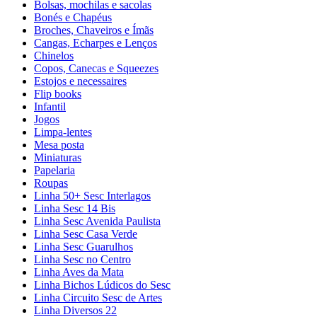
Bolsas, mochilas e sacolas
Bonés e Chapéus
Broches, Chaveiros e Ímãs
Cangas, Echarpes e Lenços
Chinelos
Copos, Canecas e Squeezes
Estojos e necessaires
Flip books
Infantil
Jogos
Limpa-lentes
Mesa posta
Miniaturas
Papelaria
Roupas
Linha 50+ Sesc Interlagos
Linha Sesc 14 Bis
Linha Sesc Avenida Paulista
Linha Sesc Casa Verde
Linha Sesc Guarulhos
Linha Sesc no Centro
Linha Aves da Mata
Linha Bichos Lúdicos do Sesc
Linha Circuito Sesc de Artes
Linha Diversos 22