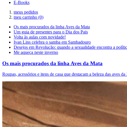
E-Books
meus pedidos
meu carrinho
(0)
Os mais procurados da linha Aves da Mata
Um guia de presentes para o Dia dos Pais
Volta às aulas com novidade!
Ivan Lins celebra o samba em Sambadouro
Desejos em Revolução: quando a sexualidade encontra a políti
Me aqueça neste inverno
Os mais procurados da linha Aves da Mata
Roupas, acessórios e itens de casa que destacam a beleza das aves da 