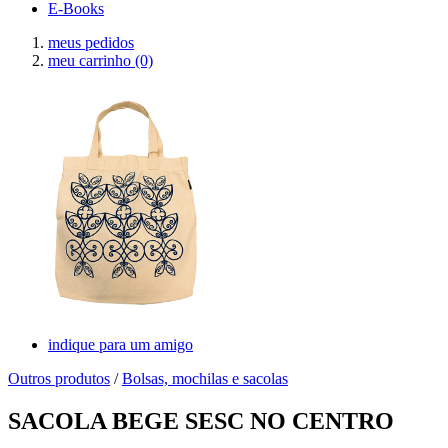
E-Books
meus pedidos
meu carrinho
(0)
indique para um amigo
Outros produtos
/
Bolsas, mochilas e sacolas
SACOLA BEGE SESC NO CENTRO