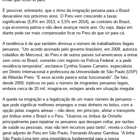
É possível, entretanto, que o ritmo da imigração peruana para o Brasil
desacelere nos próximos anos. O Peru vem crescendo a taxas
significativas (5,8% em 2013, e 3,5% em 2014), ao contrário do Brasil,
cuja economia patina e não deve avançar neste ano. Ou seja, daqui em
diante pode ser mais compensador ficar no Peru do que vir para cá.
A tendência é de que também diminua o número de trabalhadores ilegais
peruanos. “Um acordo assinado pelo governo brasileiro, em 2009, autoriza
cidadãos do Mercosul, do Peru e de outros países sul-americanos a entrar
sem visto no Brasil, somente com registro na Polícia Federal, e a pedir
residência temporária”, esclarece Cynthia Soares Carneiro, especialista
em Direito Internacional e professora da Universidade de São Paulo (USP)
de Ribeirão Preto. “E esse acordo parece estar funcionando”. De fato,
desde 2009, triplicou no país o número de imigrantes peruanos legais,
embora cerca de 20 mil, imagina-se, estejam ainda em situação irregular.
A queda na imigração e a legalização de um maior número de peruanos –
que pode significar melhores empregos e mais dinheiro no bolso, com a
opção pelas viagens aéreas – não deve, em princípio, afetar o transporte
por ônibus entre o Brasil e o Peru. “Usamos os ônibus da Ormeño
principalmente para repatriar os peruanos que desejam voltar, por razões
de saúde ou pessoais, mas não tem recursos para tanto”, revela o cônsul-
geral adjunto do Peru em São Paulo, Fernando Alvarez Gamboa. “A linha
São Paulo-Lima tem uma importância fundamental para a nossa