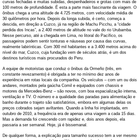
curvas fechadas e muitas subidas, despenhadeiros e grotas com mais de
100 metros de profundidade. É esta a parte mais fascinante da viagem. O
ônibus chega a uma altitude de 4.725 metros, com velocidade média de
30 quilômetros por hora. Depois da longa subida, é certo, começa a
descida, em direção a Cuzco, já na região de Machu Picchu, a “cidade
perdida dos Incas”, a 2.400 metros de altitude no vale do rio Urubamba.
Nesse percurso, até a chegada em Lima, no litoral do Pacífico, os
passageiros podem sentir tonturas e náuseas por causa das curvas,
realmente labirínticas. Com 300 mil habitantes e a 3.400 metros acima do
nível do mar, Cuzco, cuja fundação vem de séculos atrás, é um dos
destinos turísticos mais procurados do Peru.
A equipe de motoristas que conduz o ônibus da Ormeño (três, em
constante revezamento) é obrigada a ter no mínimo dez anos de
experiência em rotas locais da companhia. Os veículos – com um ou dois
andares, montados pela gaúcha Comil e equipados com chassis e
motores da Mercedes-Benz – são novos, com boa espacialização interna,
ventilação e TV. O número e a qualidade das paradas para alimentação e
banho durante o trajeto são satisfatórios, embora em algumas delas os
preços cobrados sejam aviltantes. Quando a linha foi implantada, em
outubro de 2010, a frequência era de apenas uma viagem a cada 15 dias.
Mas a demanda foi crescendo com rapidez e, dois anos depois, ela
passaria a ser semanal. Hoje, já é bissemanal.
De qualquer forma, a explicação para tamanho sucesso tem a ver mesmo