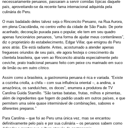
necessariamente peruanos, passaram a servir comidas típicas daquele
país, aproveitando-se da recente fama internacional adquirida pela
culinária do Peru.
O mais badalado deles talvez seja o Rinconcito Peruano, na Rua Aurora,
em plena Cracolândia, no centro velho da cidade de São Paulo. De porte
acanhado, decoração puxada para o popular, ele tem em seu quadro
apenas funcionários peruanos, “uma forma de ajudar meus conterrâneos”,
diz o proprietário do estabelecimento, Edgar Villar, que emigrou do Peru
anos atrás. Ele está radiante. Antes, acostumado a atender apenas
fregueses oriundos de seu país, ele agora festeja o crescimento da
clientela brasileira, que vem ao Rinconcito atraída especialmente pelo
ceviche, prato tradicional peruano feito com peixe cru marinado em suco
de limão ou em outro cítrico.
Assim como a brasileira, a gastronomia peruana é rica e variada. “Existe
a cozinha criolla, a chifa – com sua influência oriental –, a andina, a
amazônica, os sanduíches, os doces”, enumera a produtora de TV
Carolina Guida Stamillo. “São tantas batatas, frutas, milhos e pimentas,
além de ingredientes que fogem do padrão usado em outros países, e que
permitem uma série quase interminável de combinações, sabores e
diferentes preparos.”
Para Carolina – que foi ao Peru uma única vez, mas se encantou
definitivamente pelo país e por sua culinária – os peruanos sabem como