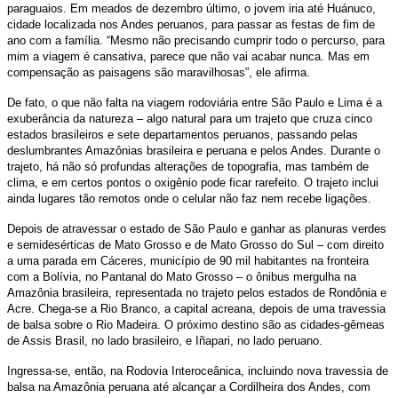
paraguaios. Em meados de dezembro último, o jovem iria até Huánuco,
cidade localizada nos Andes peruanos, para passar as festas de fim de
ano com a família. “Mesmo não precisando cumprir todo o percurso, para
mim a viagem é cansativa, parece que não vai acabar nunca. Mas em
compensação as paisagens são maravilhosas”, ele afirma.
De fato, o que não falta na viagem rodoviária entre São Paulo e Lima é a
exuberância da natureza – algo natural para um trajeto que cruza cinco
estados brasileiros e sete departamentos peruanos, passando pelas
deslumbrantes Amazônias brasileira e peruana e pelos Andes. Durante o
trajeto, há não só profundas alterações de topografia, mas também de
clima, e em certos pontos o oxigênio pode ficar rarefeito. O trajeto inclui
ainda lugares tão remotos onde o celular não faz nem recebe ligações.
Depois de atravessar o estado de São Paulo e ganhar as planuras verdes
e semidesérticas de Mato Grosso e de Mato Grosso do Sul – com direito
a uma parada em Cáceres, município de 90 mil habitantes na fronteira
com a Bolívia, no Pantanal do Mato Grosso – o ônibus mergulha na
Amazônia brasileira, representada no trajeto pelos estados de Rondônia e
Acre. Chega-se a Rio Branco, a capital acreana, depois de uma travessia
de balsa sobre o Rio Madeira. O próximo destino são as cidades-gêmeas
de Assis Brasil, no lado brasileiro, e Iñapari, no lado peruano.
Ingressa-se, então, na Rodovia Interoceânica, incluindo nova travessia de
balsa na Amazônia peruana até alcançar a Cordilheira dos Andes, com