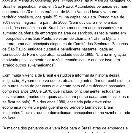
com o aumento exponencial, nos últimos anos, do número de peruanos no
Brasil e, especificamente, em São Paulo. Autoridades peruanas estimam
que cerca de 70 mil conterrâneos de Mario Vargas Llosa vivam em
território brasileiro, dos quais 35 mil na capital paulista. Pouco mais de
70% deles imigraram a partir de 2006. “Sem dúvida, a melhora das
condições econômicas do Brasil (pelo menos em anos passados) e o
aumento da oferta de empregos na área de serviços, especialmente em
metrópoles como São Paulo, serviram de chamariz”, afirma Myriam
Lertora, uma das principais dirigentes do Comitê das Senhoras Peruanas
de São Paulo, entidade cultural e beneficente bastante ligada ao
Consulado do Peru e que atua na cidade desde 1985. “É uma imigração
motivada principalmente por razões econômicas, e que por isso tem
atraído outros sul-americanos”.
Com muita vivência de Brasil e estudiosa informal da história dessa
imigração, Myriam observa que os atuais imigrantes têm um perfil distinto
de outras levas de peruanos que vieram para cá em décadas passadas,
como nos anos 1960 e 1970, que incluía, principalmente, estudantes
universitários (muitos dos quais acabariam por se casar com brasileiras e
se fixar no país). E a dos anos 1980, ensejada pela grave crise
econômica no Peru e pela guerrilha do Sendero Luminoso. Eram
imigrantes “sociais” que se domiciliariam principalmente no vizinho estado
do Acre.
“A maioria dos peruanos que vem hoje para o Brasil atrás de empregos e