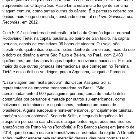
surpreendente. O trajeto São Paulo-Lima está muito longe de ser uma
viagem comum, como tantas outras do gênero. É o percurso coberto por
ônibus mais longo do mundo, constando como tal no
Livro Guinness dos
Recordes
, em 2012.
Com 5.917 quilômetros de extensão, a linha da Ormeño liga o Terminal
Rodoviário Tietê, na capital paulista, ao bairro de San Isidro, na capital
peruana, depois de exaustivas 96 horas de viagem. Ou seja, são
literalmente quatro dias e quatro noites dentro de um ônibus, mais do que
o dobro da distância entre São Paulo e Belém, no Pará, com 2.463
quilômetros, um dos mais longos trajetos rodoviários nacionais. E muito
maior do que outras jornadas internacionais que começam no Terminal
Tietê e cujos ônibus se dirigem para a Argentina, Uruguai e Paraguai.
“Essa viagem tem muita procura”, diz Oscar Vásquez Solís,
representante da empresa transportadora no Brasil. “São
aproximadamente 3.600 passageiros por ano, cerca de metade deles
constituída por peruanos e metade por outros sul-americanos, como
bolivianos, colombianos e equatorianos, incluindo um pouco de
brasileiros. Alguns europeus e norte-americanos, principalmente turistas,
também viajam conosco”. Segundo Solís, a segunda frequência foi
suspensa por conta das chuvas e alagamentos registrados nos trechos
amazônicos de Porto Velho (Rondônia) e Rio Branco (Acre) em janeiro de
2014, que deixaram quase intransitáveis as estradas da região. A Ormeño
achou melhor esperar pela recuperação dessas vias para normalizar o