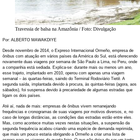
Travessia de balsa na Amazônia / Foto: Divulgação
Por: ALBERTO MAWAKDIYE
Desde novembro de 2014, o Expreso Internacional Ormeño, empresa de
ônibus com atuação em vários países da América do Sul, está oferecendo
novamente duas viagens por semana de São Paulo a Lima, no Peru, onde
a companhia está sediada. Explica-se: durante mais ou menos um ano,
esse trajeto, implantado em 2010, operou com apenas uma viagem
semanal – às quartas-feiras, saindo do Terminal Rodoviário Tietê. A
segunda saída, implantada devido à procura, às quintas-feiras (agora, aos
sábados), foi suspensa devido à precariedade de algumas estradas que
ligam os dois países.
Até aí, nada de mais: empresas de ônibus vivem remanejando
frequências e cronogramas de suas viagens por motivos diversos, e, no
caso de longas distâncias, as condições das estradas estão entre eles.
Mas, como acontece muitas vezes nestas situações, a suspensão da
segunda frequência acabou criando uma espécie de demanda reprimida,
que mais um pouco estaria obrigando a Ormeño a criar uma lista de
espera para as viagens da quarta-feira. O que não deixa de ser um tanto