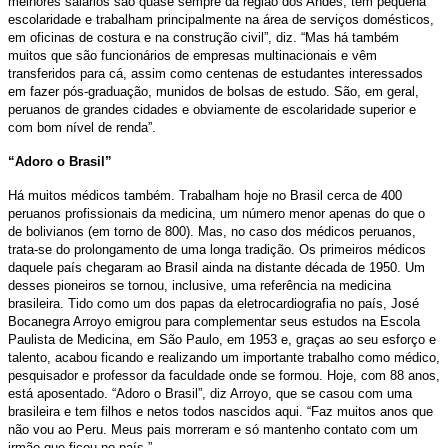
melhores salários são quase sempre da região dos Andes, têm pequena
escolaridade e trabalham principalmente na área de serviços domésticos,
em oficinas de costura e na construção civil”, diz. “Mas há também
muitos que são funcionários de empresas multinacionais e vêm
transferidos para cá, assim como centenas de estudantes interessados
em fazer pós-graduação, munidos de bolsas de estudo. São, em geral,
peruanos de grandes cidades e obviamente de escolaridade superior e
com bom nível de renda”.
“Adoro o Brasil”
Há muitos médicos também. Trabalham hoje no Brasil cerca de 400
peruanos profissionais da medicina, um número menor apenas do que o
de bolivianos (em torno de 800). Mas, no caso dos médicos peruanos,
trata-se do prolongamento de uma longa tradição. Os primeiros médicos
daquele país chegaram ao Brasil ainda na distante década de 1950. Um
desses pioneiros se tornou, inclusive, uma referência na medicina
brasileira. Tido como um dos papas da eletrocardiografia no país, José
Bocanegra Arroyo emigrou para complementar seus estudos na Escola
Paulista de Medicina, em São Paulo, em 1953 e, graças ao seu esforço e
talento, acabou ficando e realizando um importante trabalho como médico,
pesquisador e professor da faculdade onde se formou. Hoje, com 88 anos,
está aposentado. “Adoro o Brasil”, diz Arroyo, que se casou com uma
brasileira e tem filhos e netos todos nascidos aqui. “Faz muitos anos que
não vou ao Peru. Meus pais morreram e só mantenho contato com um
irmão que ficou no país.”