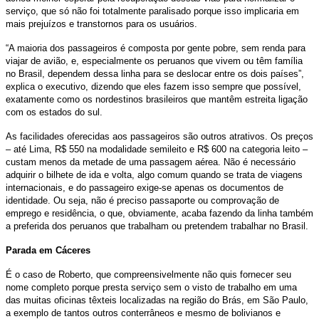
serviço, que só não foi totalmente paralisado porque isso implicaria em
mais prejuízos e transtornos para os usuários.
“A maioria dos passageiros é composta por gente pobre, sem renda para
viajar de avião, e, especialmente os peruanos que vivem ou têm família
no Brasil, dependem dessa linha para se deslocar entre os dois países”,
explica o executivo, dizendo que eles fazem isso sempre que possível,
exatamente como os nordestinos brasileiros que mantêm estreita ligação
com os estados do sul.
As facilidades oferecidas aos passageiros são outros atrativos. Os preços
– até Lima, R$ 550 na modalidade semileito e R$ 600 na categoria leito –
custam menos da metade de uma passagem aérea. Não é necessário
adquirir o bilhete de ida e volta, algo comum quando se trata de viagens
internacionais, e do passageiro exige-se apenas os documentos de
identidade. Ou seja, não é preciso passaporte ou comprovação de
emprego e residência, o que, obviamente, acaba fazendo da linha também
a preferida dos peruanos que trabalham ou pretendem trabalhar no Brasil.
Parada em Cáceres
É o caso de Roberto, que compreensivelmente não quis fornecer seu
nome completo porque presta serviço sem o visto de trabalho em uma
das muitas oficinas têxteis localizadas na região do Brás, em São Paulo,
a exemplo de tantos outros conterrâneos e mesmo de bolivianos e