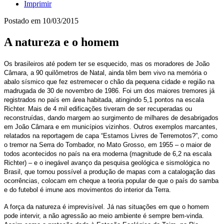
Imprimir
Postado em
10/03/2015
A natureza e o homem
Os brasileiros até podem ter se esquecido, mas os moradores de João
Câmara, a 90 quilômetros de Natal, ainda têm bem vivo na memória o
abalo sísmico que fez estremecer o chão da pequena cidade e região na
madrugada de 30 de novembro de 1986. Foi um dos maiores tremores já
registrados no país em área habitada, atingindo 5,1 pontos na escala
Richter. Mais de 4 mil edificações tiveram de ser recuperadas ou
reconstruídas, dando margem ao surgimento de milhares de desabrigados
em João Câmara e em municípios vizinhos. Outros exemplos marcantes,
relatados na reportagem de capa “Estamos Livres de Terremotos?”, como
o tremor na Serra do Tombador, no Mato Grosso, em 1955 – o maior de
todos acontecidos no país na era moderna (magnitude de 6,2 na escala
Richter) – e o inegável avanço da pesquisa geológica e sismológica no
Brasil, que tornou possível a produção de mapas com a catalogação das
ocorrências, colocam em cheque a teoria popular de que o país do samba
e do futebol é imune aos movimentos do interior da Terra.
A força da natureza é imprevisível. Já nas situações em que o homem
pode intervir, a não agressão ao meio ambiente é sempre bem-vinda.