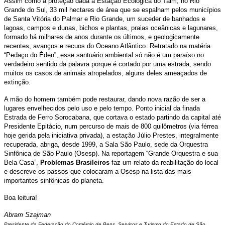
Assim como a proteção dada à Estação Ecológica do Taim, no Rio
Grande do Sul, 33 mil hectares de área que se espalham pelos municípios
de Santa Vitória do Palmar e Rio Grande, um suceder de banhados e
lagoas, campos e dunas, bichos e plantas, praias oceânicas e lagunares,
formado há milhares de anos durante os últimos, e geologicamente
recentes, avanços e recuos do Oceano Atlântico. Retratado na matéria
“Pedaço do Éden”, esse santuário ambiental só não é um paraíso no
verdadeiro sentido da palavra porque é cortado por uma estrada, sendo
muitos os casos de animais atropelados, alguns deles ameaçados de
extinção.
A mão do homem também pode restaurar, dando nova razão de ser a
lugares envelhecidos pelo uso e pelo tempo. Ponto inicial da finada
Estrada de Ferro Sorocabana, que cortava o estado partindo da capital até
Presidente Epitácio, num percurso de mais de 800 quilômetros (via férrea
hoje gerida pela iniciativa privada), a estação Júlio Prestes, integralmente
recuperada, abriga, desde 1999, a Sala São Paulo, sede da Orquestra
Sinfônica de São Paulo (Osesp). Na reportagem “Grande Orquestra e sua
Bela Casa”,
Problemas Brasileiros
faz um relato da reabilitação do local
e descreve os passos que colocaram a Osesp na lista das mais
importantes sinfônicas do planeta.
Boa leitura!
Abram Szajman
Presidente da Federação do Comércio de Bens, Serviços e Turismo do Estado de São