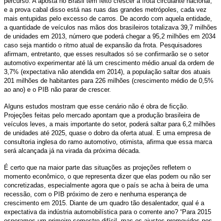
percurso. A aposta no Brasil tem feito crescer a frota circulante nacional,
e a prova cabal disso está nas ruas das grandes metrópoles, cada vez
mais entupidas pelo excesso de carros. De acordo com aquela entidade,
a quantidade de veículos nas mãos dos brasileiros totalizava 39,7 milhões
de unidades em 2013, número que poderá chegar a 95,2 milhões em 2034
caso seja mantido o ritmo atual de expansão da frota. Pesquisadores
afirmam, entretanto, que esses resultados só se confirmarão se o setor
automotivo experimentar até lá um crescimento médio anual da ordem de
3,7% (expectativa não atendida em 2014), a população saltar dos atuais
201 milhões de habitantes para 226 milhões (crescimento médio de 0,5%
ao ano) e o PIB não parar de crescer.
Alguns estudos mostram que esse cenário não é obra de ficção.
Projeções feitas pelo mercado apontam que a produção brasileira de
veículos leves, a mais importante do setor, poderá saltar para 6,2 milhões
de unidades até 2025, quase o dobro da oferta atual. E uma empresa de
consultoria inglesa do ramo automotivo, otimista, afirma que essa marca
será alcançada já na virada da próxima década.
É certo que na maior parte das situações as projeções refletem o
momento econômico, o que representa dizer que elas podem ou não ser
concretizadas, especialmente agora que o país se acha à beira de uma
recessão, com o PIB próximo de zero e nenhuma esperança de
crescimento em 2015. Diante de um quadro tão desalentador, qual é a
expectativa da indústria automobilística para o corrente ano? “Para 2015
esperamos um primeiro semestre difícil, mas os ajustes promovidos nos