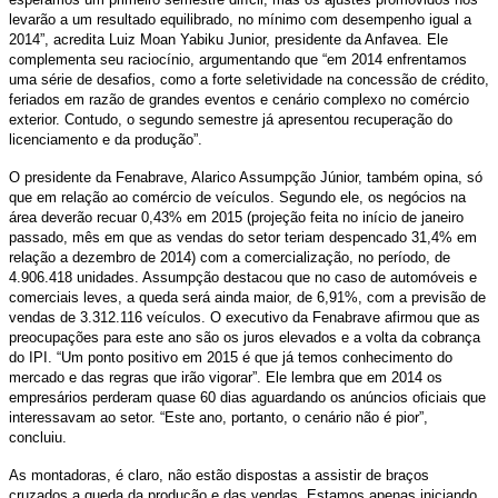
levarão a um resultado equilibrado, no mínimo com desempenho igual a
2014”, acredita Luiz Moan Yabiku Junior, presidente da Anfavea. Ele
complementa seu raciocínio, argumentando que “em 2014 enfrentamos
uma série de desafios, como a forte seletividade na concessão de crédito,
feriados em razão de grandes eventos e cenário complexo no comércio
exterior. Contudo, o segundo semestre já apresentou recuperação do
licenciamento e da produção”.
O presidente da Fenabrave, Alarico Assumpção Júnior, também opina, só
que em relação ao comércio de veículos. Segundo ele, os negócios na
área deverão recuar 0,43% em 2015 (projeção feita no início de janeiro
passado, mês em que as vendas do setor teriam despencado 31,4% em
relação a dezembro de 2014) com a comercialização, no período, de
4.906.418 unidades. Assumpção destacou que no caso de automóveis e
comerciais leves, a queda será ainda maior, de 6,91%, com a previsão de
vendas de 3.312.116 veículos. O executivo da Fenabrave afirmou que as
preocupações para este ano são os juros elevados e a volta da cobrança
do IPI. “Um ponto positivo em 2015 é que já temos conhecimento do
mercado e das regras que irão vigorar”. Ele lembra que em 2014 os
empresários perderam quase 60 dias aguardando os anúncios oficiais que
interessavam ao setor. “Este ano, portanto, o cenário não é pior”,
concluiu.
As montadoras, é claro, não estão dispostas a assistir de braços
cruzados a queda da produção e das vendas. Estamos apenas iniciando