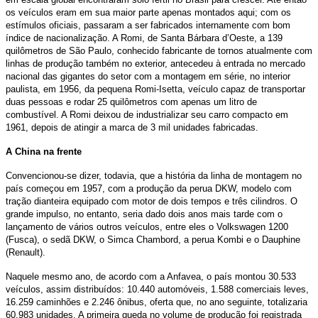
os veículos eram em sua maior parte apenas montados aqui; com os
estímulos oficiais, passaram a ser fabricados internamente com bom
índice de nacionalização. A Romi, de Santa Bárbara d’Oeste, a 139
quilômetros de São Paulo, conhecido fabricante de tornos atualmente com
linhas de produção também no exterior, antecedeu à entrada no mercado
nacional das gigantes do setor com a montagem em série, no interior
paulista, em 1956, da pequena Romi-Isetta, veículo capaz de transportar
duas pessoas e rodar 25 quilômetros com apenas um litro de
combustível. A Romi deixou de industrializar seu carro compacto em
1961, depois de atingir a marca de 3 mil unidades fabricadas.
A China na frente
Convencionou-se dizer, todavia, que a história da linha de montagem no
país começou em 1957, com a produção da perua DKW, modelo com
tração dianteira equipado com motor de dois tempos e três cilindros. O
grande impulso, no entanto, seria dado dois anos mais tarde com o
lançamento de vários outros veículos, entre eles o Volkswagen 1200
(Fusca), o sedã DKW, o Simca Chambord, a perua Kombi e o Dauphine
(Renault).
Naquele mesmo ano, de acordo com a Anfavea, o país montou 30.533
veículos, assim distribuídos: 10.440 automóveis, 1.588 comerciais leves,
16.259 caminhões e 2.246 ônibus, oferta que, no ano seguinte, totalizaria
60.983 unidades. A primeira queda no volume de produção foi registrada