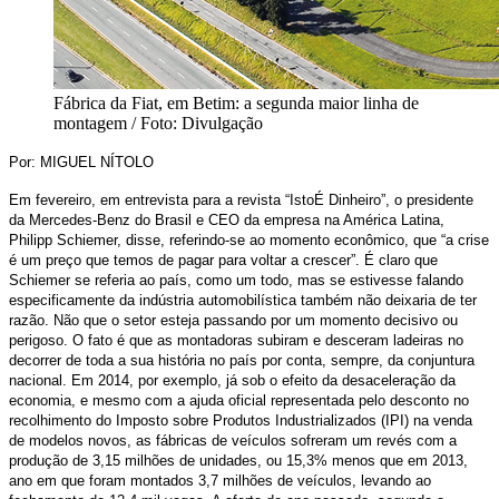
Fábrica da Fiat, em Betim: a segunda maior linha de
montagem / Foto: Divulgação
Por: MIGUEL NÍTOLO
Em fevereiro, em entrevista para a revista “IstoÉ Dinheiro”, o presidente
da Mercedes-Benz do Brasil e CEO da empresa na América Latina,
Philipp Schiemer, disse, referindo-se ao momento econômico, que “a crise
é um preço que temos de pagar para voltar a crescer”. É claro que
Schiemer se referia ao país, como um todo, mas se estivesse falando
especificamente da indústria automobilística também não deixaria de ter
razão. Não que o setor esteja passando por um momento decisivo ou
perigoso. O fato é que as montadoras subiram e desceram ladeiras no
decorrer de toda a sua história no país por conta, sempre, da conjuntura
nacional. Em 2014, por exemplo, já sob o efeito da desaceleração da
economia, e mesmo com a ajuda oficial representada pelo desconto no
recolhimento do Imposto sobre Produtos Industrializados (IPI) na venda
de modelos novos, as fábricas de veículos sofreram um revés com a
produção de 3,15 milhões de unidades, ou 15,3% menos que em 2013,
ano em que foram montados 3,7 milhões de veículos, levando ao