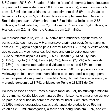
8,8% sobre 2013. Os Estados Unidos, a “casa” do carro (a frota circulante
no país de Obama é de quase 300 milhões de autos), vieram em seguida,
com 16,5 milhões de unidades, um crescimento de 5,9%, e o Japão, o
terceiro da lista, com 5,5 milhões de novos emplacamentos. Depois do
Brasil despontaram a Alemanha, com 3,2 milhões; a Índia, com 2,88
milhões; a Grã-Bretanha, com 2,7 milhões; a Rússia, com 2,4 milhões; a
França, com 2,1 milhões, e o Canadá, com 1,8 milhão.
No mercado brasileiro, em 2014, houve uma mudança significativa na
participação das marcas. A Fiat manteve a primeira posição no ranking,
com 20,97%, agora seguida pela General Motors (17,39%). A Volkswagen,
que ocupava a vice-liderança, fechou o ano em terceiro lugar com
17,32%. Vieram depois a Ford (9,26%), Renault (7,13%), Hyundai
(7,12%), Toyota (5,87%), Honda (4,14%), Nissan (2,17%) e Mitsubishi
(1,78%) – as outras montadoras dividiram entre si os 6,84% restantes.
Durante anos, um reinado que se encerrou em 2013, o popular Gol, da
Volkswagen, foi o carro mais vendido no país, mas cedeu espaço para o
novo campeão do segmento, o modelo Palio, da Fiat. No ano passado, o
mercado consumiu 183.741 unidades do Palio e 183.356 do Gol.
Poucas pessoas sabem, mas a planta fabril da Fiat, no município mineiro
de Betim, na Região Metropolitana de Belo Horizonte, é a maior do gênero
no país e a segunda do setor em escala mundial. Com área total de
701.696 metros quadrados, capacidade anual de produção de 950 mil
veículos e 19 mil empregados, a fábrica foi inaugurada em 1976, ano em