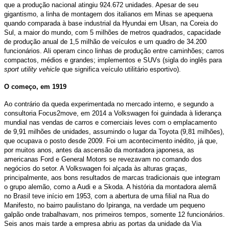
que a produção nacional atingiu 924.672 unidades. Apesar de seu
gigantismo, a linha de montagem dos italianos em Minas se apequena
quando comparada à base industrial da Hyundai em Ulsan, na Coreia do
Sul, a maior do mundo, com 5 milhões de metros quadrados, capacidade
de produção anual de 1,5 milhão de veículos e um quadro de 34.200
funcionários. Ali operam cinco linhas de produção entre caminhões; carros
compactos, médios e grandes; implementos e SUVs (sigla do inglês para
sport utility vehicle
que significa veículo utilitário esportivo).
O começo, em 1919
Ao contrário da queda experimentada no mercado interno, e segundo a
consultoria Focus2move, em 2014 a Volkswagen foi guindada à liderança
mundial nas vendas de carros e comerciais leves com o emplacamento
de 9,91 milhões de unidades, assumindo o lugar da Toyota (9,81 milhões),
que ocupava o posto desde 2009. Foi um acontecimento inédito, já que,
por muitos anos, antes da ascensão da montadora japonesa, as
americanas Ford e General Motors se revezavam no comando dos
negócios do setor. A Volkswagen foi alçada às alturas graças,
principalmente, aos bons resultados de marcas tradicionais que integram
o grupo alemão, como a Audi e a Skoda. A história da montadora alemã
no Brasil teve início em 1953, com a abertura de uma filial na Rua do
Manifesto, no bairro paulistano do Ipiranga, na verdade um pequeno
galpão onde trabalhavam, nos primeiros tempos, somente 12 funcionários.
Seis anos mais tarde a empresa abriu as portas da unidade da Via