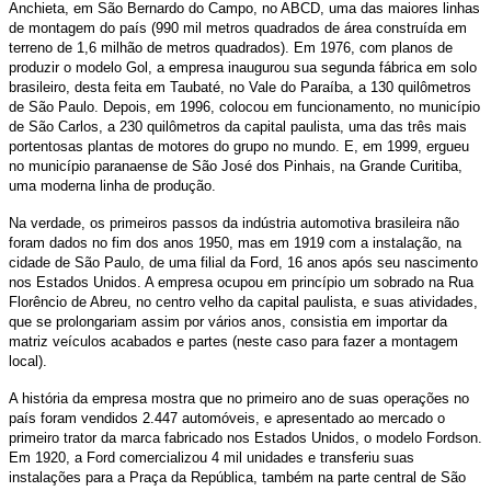
Anchieta, em São Bernardo do Campo, no ABCD, uma das maiores linhas
de montagem do país (990 mil metros quadrados de área construída em
terreno de 1,6 milhão de metros quadrados). Em 1976, com planos de
produzir o modelo Gol, a empresa inaugurou sua segunda fábrica em solo
brasileiro, desta feita em Taubaté, no Vale do Paraíba, a 130 quilômetros
de São Paulo. Depois, em 1996, colocou em funcionamento, no município
de São Carlos, a 230 quilômetros da capital paulista, uma das três mais
portentosas plantas de motores do grupo no mundo. E, em 1999, ergueu
no município paranaense de São José dos Pinhais, na Grande Curitiba,
uma moderna linha de produção.
Na verdade, os primeiros passos da indústria automotiva brasileira não
foram dados no fim dos anos 1950, mas em 1919 com a instalação, na
cidade de São Paulo, de uma filial da Ford, 16 anos após seu nascimento
nos Estados Unidos. A empresa ocupou em princípio um sobrado na Rua
Florêncio de Abreu, no centro velho da capital paulista, e suas atividades,
que se prolongariam assim por vários anos, consistia em importar da
matriz veículos acabados e partes (neste caso para fazer a montagem
local).
A história da empresa mostra que no primeiro ano de suas operações no
país foram vendidos 2.447 automóveis, e apresentado ao mercado o
primeiro trator da marca fabricado nos Estados Unidos, o modelo Fordson.
Em 1920, a Ford comercializou 4 mil unidades e transferiu suas
instalações para a Praça da República, também na parte central de São