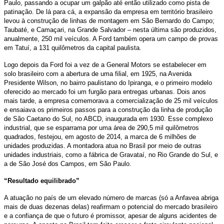
Paulo, passando a ocupar um galpão até então utilizado como pista de
patinação. De lá para cá, a expansão da empresa em território brasileiro
levou à construção de linhas de montagem em São Bernardo do Campo;
Taubaté, e Camaçari, na Grande Salvador – nesta última são produzidos,
anualmente, 250 mil veículos. A Ford também opera um campo de provas
em Tatuí, a 131 quilômetros da capital paulista.
Logo depois da Ford foi a vez de a General Motors se estabelecer em
solo brasileiro com a abertura de uma filial, em 1925, na Avenida
Presidente Wilson, no bairro paulistano do Ipiranga, e o primeiro modelo
oferecido ao mercado foi um furgão para entregas urbanas. Dois anos
mais tarde, a empresa comemorava a comercialização de 25 mil veículos
e ensaiava os primeiros passos para a construção da linha de produção
de São Caetano do Sul, no ABCD, inaugurada em 1930. Esse complexo
industrial, que se esparrama por uma área de 290,5 mil quilômetros
quadrados, festejou, em agosto de 2014, a marca de 6 milhões de
unidades produzidas. A montadora atua no Brasil por meio de outras
unidades industriais, como a fábrica de Gravataí, no Rio Grande do Sul, e
a de São José dos Campos, em São Paulo.
“Resultado equilibrado”
A atuação no país de um elevado número de marcas (só a Anfavea abriga
mais de duas dezenas delas) reafirmam o potencial do mercado brasileiro
e a confiança de que o futuro é promissor, apesar de alguns acidentes de