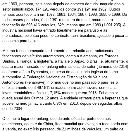
em 1963, portanto, seis anos depois do começo de tudo: naquele ano o
setor industrializou 174.191 veículos contra 191.194 em 1962. Outros
tombos aconteceriam em 1977, 1981, 1984, 1987, 1990, 1998 e 1999. De
todos esses períodos, é de 1981 o registro do maior recuo com a
fabricação de 693.416 veículos, 32% menos que em 1980 (1.091.205). A
indústria nacional havia entrado literalmente em parafuso e as
montadoras, pelo seu peso no contexto fabril brasileiro, ajudado a puxar a
economia para baixo.
Mesmo tendo começado tardiamente em relação aos tradicionais
fabricantes de veículos automotores, como a Alemanha, os Estados
Unidos, a França, a Inglaterra, a Itália e o Japão, o Brasil é, atualmente, o
quarto maior mercado no ranking internacional do setor (números de 2014)
conforme a Jato Dynamics, empresa de consultoria inglesa do ramo
automotivo. A Federação Nacional da Distribuição de Veículos
Automotores (Fenabrave) informou que no ano passado o país fez o
emplacamento de 3.497.811 unidades entre automóveis, comerciais
leves, caminhões e ônibus, 7,15% menos que em 2013. Foi a maior
queda anual dos últimos 12 anos. A entidade retratou para a imprensa que
aquele número já havia caído 0,9% em 2013, depois de seguidas altas
desde 2004.
O primeiro lugar do ranking, que durante décadas pertenceu aos
americanos, agora é da China, líder mundial que avança a toda corda com
a venda, no exercício passado, de 21 milhões de veículos, um salto de