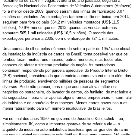
fechamento de 12,4 mil vagas. A oferta do ano passado, segundo a
Associação Nacional dos Fabricantes de Veículos Automotores (Anfavea),
foi a menor desde 2009, quando saíram das linhas de fabricação 3,07
milhões de unidades. As exportações também estão em baixa: em 2014,
seguiram para fora do país 334,2 mil veículos montados (US$ 11,5
bilhões), 40,9% menos que em 2013, quando as vendas externas
somaram 565,1 mil unidades (US$ 16,5 bilhões). O recorde das
exportações pertence a 2005, com o embarque de 724,1 mil autos.
Uma corrida de olhos pelos números do setor a partir de 1957 (ano oficial
da instalação da indústria de carros no Brasil) torna possível ver que os
tombos foram muitos, uns maiores, outros menores, mas todos eles
capazes de afetar o sistema produtivo da nação. As montadoras
continuam respondendo por parcela apreciável do Produto Interno Bruto
(PIB) nacional, considerando que a cadeia automotiva vai muito além das
linhas de produção, envolvendo milhões de pessoas de segmentos
diversos. Pode não parecer, mas o que acontece ali vai influir nos
negócios do borracheiro, do lavador de carros, do funileiro, do mecânico e
da seguradora – para citar apenas alguns ramos empresariais –, sem falar
da indústria e do comércio de autopeças. Menos carros novos nas ruas,
menor faturamento para um número incalculável de brasileiros.
Foi no final dos anos 1950, no governo de Juscelino Kubitschek – ou,
simplesmente JK, como a imprensa gostava de se referir a ele –, o
arquiteto da indústria automobilística brasileira, que as grandes do ramo
em escala global encontraram solo fértil no Brasil para crescer. Até então