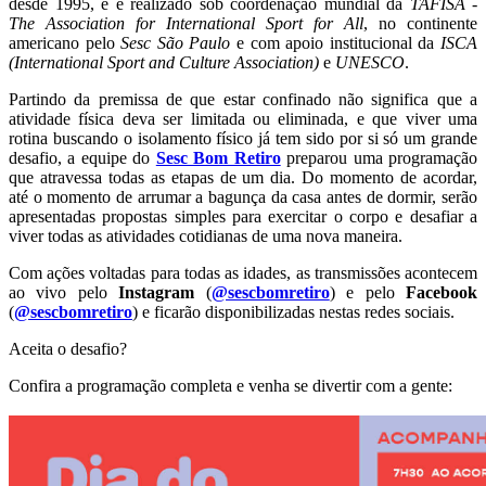
desde 1995, e é realizado sob coordenação mundial da
TAFISA -
The Association for International Sport for All
, no continente
americano pelo
Sesc São Paulo
e com apoio institucional da
ISCA
(International Sport and Culture Association)
e
UNESCO
.
Partindo da premissa de que estar confinado não significa que a
atividade física deva ser limitada ou eliminada, e que viver uma
rotina buscando o isolamento físico já tem sido por si só um grande
desafio, a equipe do
Sesc Bom Retiro
preparou uma programação
que atravessa todas as etapas de um dia. Do momento de acordar,
até o momento de arrumar a bagunça da casa antes de dormir, serão
apresentadas propostas simples para exercitar o corpo e desafiar a
viver todas as atividades cotidianas de uma nova maneira.
Com ações voltadas para todas as idades, as transmissões acontecem
ao vivo pelo
Instagram
(
@sescbomretiro
) e pelo
Facebook
(
@sescbomretiro
) e ficarão disponibilizadas nestas redes sociais.
Aceita o desafio?
Confira a programação completa e venha se divertir com a gente: