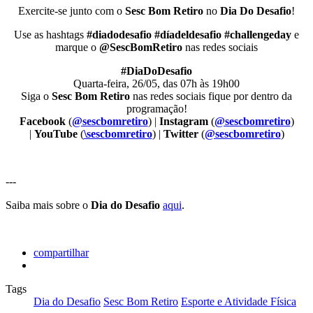
Exercite-se junto com o
Sesc Bom Retiro
no
Dia Do Desafio
!
Use as hashtags
#diadodesafio #díadeldesafio #challengeday
e
marque o
@SescBomRetiro
nas redes sociais
#DiaDoDesafio
Quarta-feira, 26/05, das 07h às 19h00
Siga o
Sesc Bom Retiro
nas redes sociais fique por dentro da
programação!
Facebook
(
@sescbomretiro
) |
Instagram
(
@sescbomretiro
)
|
YouTube
(
\sescbomretiro
) |
Twitter
(
@sescbomretiro
)
---
Saiba mais sobre o
Dia do Desafio
aqui
.
compartilhar
Tags
Dia do Desafio
Sesc Bom Retiro
Esporte e Atividade Física