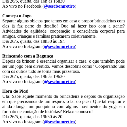
Dia 26/5, quarta, das 16h às 16h30
Ao vivo no Facebook (
@sescbomretiro
)
Começa o Jogo
Separar alguns objetos que temos em casa e propor brincadeiras com
eles já faz parte do desafio! Que tal fazer isso com a gente?
Atividades de agilidade, cooperação e consciência corporal para
amigos, crianças e famílias praticarem coletivamente.
Dia 26/5, quarta, das 18h30 às 19h
Ao vivo no Instagram (
@sescbomretiro
)
Brincando com a Bagunça
Depois de brincar, é essencial organizar a casa, o que também pode
ser um jogo bem divertido. Vamos descobrir como? Cooperando uns
com os outros tudo se torna mais prazeroso.
Dia 26/5, quarta, das 19h às 19h30
Ao vivo no Instagram (
@sescbomretiro
)
Hora do Pics!
Ufa! Sabe aquele momento da brincadeira e depois da organização
em que precisamos de um respiro, o tal do pics? Que tal respirar e
ainda alongar um pouquinho com alguns movimentos do yoga em
formato de contação de histórias? Relaxe conosco!
Dia 26/5, quarta, das 19h30 às 20h
Ao vivo no Instagram (
@sescbomretiro
)