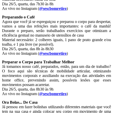
Dia 26/5, quarta, das 7h30 às 8h
Ao vivo no Instagram (
@sescbomretiro
)
Preparando o Café
Agora que você já se espreguiçou e preparou o corpo para despertar,
vamos a uma das refeições mais importantes: o café da manhã!
Durante o preparo, serão trabalhados exercícios que otimizam a
eficiência gestual no manuseio de utensílios de casa
Material necessário: 2 colheres iguais, 1 pano de prato grande e/ou
toalha, e 1 pia livre (se possível).
Dia 26/5, quarta, das 8h às 8h30
Ao vivo no Instagram (
@sescbomretiro
)
Preparar o Corpo para Trabalhar Melhor
Já tomamos nosso café, preparados, então, para um dia de trabalho?
O foco aqui são técnicas de mobilidade articular, otimizando
movimentos corporais e auxiliando na execução das atividades em
home office, prevenindo assim, possíveis lesões que esses
movimentos possam acarretar.
Dia 26/5, quarta, das 8h30 às 9h
Ao vivo no Instagram (
@sescbomretiro
)
Ora Bolas... De Casa
Já pensou em fazer bolinhas utilizando diferentes materiais que você
tem na sua casa e ainda colocar seu corpo em movimento de uma