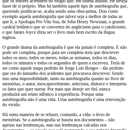
que os leitores acreditem no elogio que, em última análise, ele deseja
fazer de si próprio. Mas há também aquele tipo de autobiografia que,
querendo justificar-se, acaba sendo uma obra-prima. Dou como
exemplo aquela autobiografia que talvez seja a melhor de todas as
que li, a Apologia Pro Vita Sua, de John Henry Newman, o grande
cardeal britânico que se converteu do anglicismo para o catolicismo,
e que James Joyce dizia ser o livro mais bem escrito da língua
inglesa.
O grande drama da autobiografia é que ela jamais é completa. E não
pode ser completa, porque para ser completa teria que descrever
todos os anos, todos os meses, todas as semanas, todos os dias,
todos os minutos e todos os segundos de quem a escreveu. Teria de
ser como aquele mapa perfeito de Jorge Luis Borges – tão perfeito
que era do tamanho dos acidentes que procurava descrever. Sendo
isso uma impossibilidade, tanto na autobiografia quanto no livro de
memórias, o autor, inescapavelmente, seleciona, distorce e interpreta
os fatos que quer narrar. Por mais que deseje ser fiel, nunca
produzirá um relato idêntico à experiência. Porque uma
autobiografia não é uma vida. Uma autobiografia é uma reinvenção
do vivido.
Há outra maneira de se refazer, contando, a vida: o livro de
memórias. Se a autobiografia se baseia nos documentos – não
apenas nas lembranças, mas nas lembranças calcadas nos