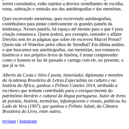
serem consultados, estão sujeitos a desvios semelhantes de escolha,
soma, subtração e omissão aos das autobiografias e das memórias.
Quer escrevendo memórias, quer escrevendo autobiografias,
contribuímos para pintar coletivamente os grandes painéis da
lembrança. Nesses painéis, há espaço até mesmo para o que é pura
criação romanesca. Quem poderá, por exemplo, entender o affaire
Dreyfus sem ler as páginas que sobre ele escreveu Marcel Proust?
Quem não vê Waterloo pelos olhos de Stendhal? Em última análise,
o que buscamos nas autobiografias, nas memórias, nos romances
históricos e nos próprios livros de história, é tentar compreender
como o homem se faz de passado e carrega com ele, no presente, o
que já se foi.
Alberto da Costa e Silva é poeta, historiador, diplomata e membro
da Academia Brasileira de Letras.Especialista na cultura e na
história da África, ganhou o Prêmio Camões 2014, atribuído a
escritores que tenham contribuído para o enriquecimento do
patrimônio literário e cultural da língua portuguesa. Autor de livros
de poesias, história, memórias, infantojuvenis e ensaio, publicou Ao
Lado de Vera (1997), que ganhou o Prêmio Jabuti, da Câmara
Brasileira do Livro, entre outros.
revistae
|
instagram