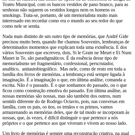
Teatro Municipal, com os bancos vestidos de pano branco, para as
senhoras não sujarem os vestidos longos nem os homens os
smokings. Trata-se, portanto, de um memorialista muito mais
interessado em recordar como era o mundo ao seu redor do que
como nele se sentia.
Nada mais distinto de um outro tipo de memórias, que André Gide
precisou muito bem, quando lhe chamou Souvenirs, lembranças de
determinados momentos que explicam toda uma existência. E dos
vários Souvenirs que escreveu, dois, Si le Grain ne Meurt e Et Nunc
Manet in Te, são paradigmáticos. É da essência desse tipo de
memorialismo ser fragmentário, confessional, perscrutador,
analítico, antiautobiográfico. Mas nele, como de resto em toda a
família dos livros de memórias, a lembrança está sempre ligada à
imaginação. É a imaginação o que, em última análise, comanda a
escrita. Não é o passado. É o que sonhamos do passado, ou o que
ficou como construção emotiva do passado. Em última análise, as
nossas memórias são nossas, mas são também dos outros, num
sentido diferente do de Rodrigo Octavio, pois, nas conversas em
família, com os pais, os tios, os irmãos e os primos, vamos
armazenando as memórias deles, que de tal modo se incorporam às
nossas, que, às vezes, é difícil distinguir o que pertence a nós
próprios e o que pertence aos que viveram e vivem ao nosso lado.
Um livro de memórias é sempre uma reconstrução criativa, na qual