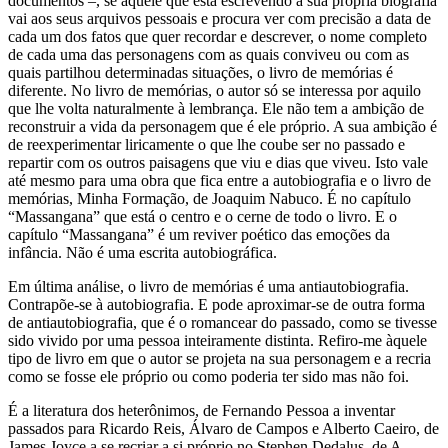
documentos –, se aquele que está escrevendo a sua própria biografia
vai aos seus arquivos pessoais e procura ver com precisão a data de
cada um dos fatos que quer recordar e descrever, o nome completo
de cada uma das personagens com as quais conviveu ou com as
quais partilhou determinadas situações, o livro de memórias é
diferente. No livro de memórias, o autor só se interessa por aquilo
que lhe volta naturalmente à lembrança. Ele não tem a ambição de
reconstruir a vida da personagem que é ele próprio. A sua ambição é
de reexperimentar liricamente o que lhe coube ser no passado e
repartir com os outros paisagens que viu e dias que viveu. Isto vale
até mesmo para uma obra que fica entre a autobiografia e o livro de
memórias, Minha Formação, de Joaquim Nabuco. É no capítulo
“Massangana” que está o centro e o cerne de todo o livro. E o
capítulo “Massangana” é um reviver poético das emoções da
infância. Não é uma escrita autobiográfica.
Em última análise, o livro de memórias é uma antiautobiografia.
Contrapõe-se à autobiografia. E pode aproximar-se de outra forma
de antiautobiografia, que é o romancear do passado, como se tivesse
sido vivido por uma pessoa inteiramente distinta. Refiro-me àquele
tipo de livro em que o autor se projeta na sua personagem e a recria
como se fosse ele próprio ou como poderia ter sido mas não foi.
É a literatura dos heterônimos, de Fernando Pessoa a inventar
passados para Ricardo Reis, Álvaro de Campos e Alberto Caeiro, de
James Joyce a se recriar a si próprio no Stephen Dedalus, de A