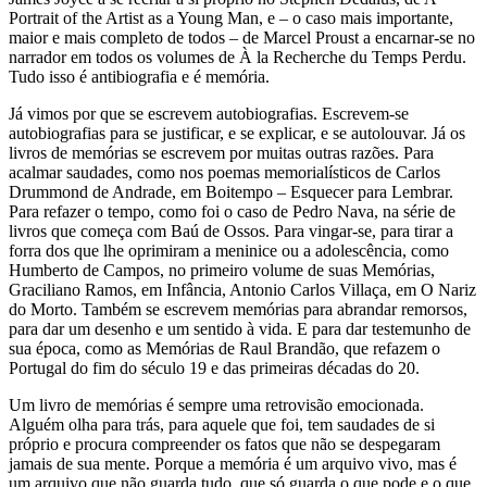
Portrait of the Artist as a Young Man, e – o caso mais importante,
maior e mais completo de todos – de Marcel Proust a encarnar-se no
narrador em todos os volumes de À la Recherche du Temps Perdu.
Tudo isso é antibiografia e é memória.
Já vimos por que se escrevem autobiografias. Escrevem-se
autobiografias para se justificar, e se explicar, e se autolouvar. Já os
livros de memórias se escrevem por muitas outras razões. Para
acalmar saudades, como nos poemas memorialísticos de Carlos
Drummond de Andrade, em Boitempo – Esquecer para Lembrar.
Para refazer o tempo, como foi o caso de Pedro Nava, na série de
livros que começa com Baú de Ossos. Para vingar-se, para tirar a
forra dos que lhe oprimiram a meninice ou a adolescência, como
Humberto de Campos, no primeiro volume de suas Memórias,
Graciliano Ramos, em Infância, Antonio Carlos Villaça, em O Nariz
do Morto. Também se escrevem memórias para abrandar remorsos,
para dar um desenho e um sentido à vida. E para dar testemunho de
sua época, como as Memórias de Raul Brandão, que refazem o
Portugal do fim do século 19 e das primeiras décadas do 20.
Um livro de memórias é sempre uma retrovisão emocionada.
Alguém olha para trás, para aquele que foi, tem saudades de si
próprio e procura compreender os fatos que não se despegaram
jamais de sua mente. Porque a memória é um arquivo vivo, mas é
um arquivo que não guarda tudo, que só guarda o que pode e o que