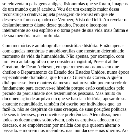
se reinventam paisagens antigas, fisionomias que se foram, imagens
de um mundo que já acabou. Vou dar um exemplo maior dessa
reconstrução criativa: aquela passagem de Proust em que ele
descreve o famoso quadro de Vermeer, Vista de Delft. Ao revelar o
deslumbramento diante desse quadro, Proust o incorpora
inteiramente ao seu espírito e o torna parte de sua vida mais íntima e
de sua memória mais profunda.
Com memórias e autobiografias constrói-se história. E não apenas
com aquelas memórias e autobiografias que mostram determinado
momento da vida da humanidade. Não apenas, por exemplo, com
um livro autobiográfico que considero magistral, Present at the
Creation, de Dean Acheson, em que rememora os anos em que
chefiou o Departamento de Estado dos Estados Unidos, numa época
especialmente dramática, que foi a da Guerra da Coreia. Alguém
dirá que esse livro e outros da mesma natureza não podem servir de
fundamento para escrever-se história porque estão castigados pelo
pecado da parcialidade dos testemunhos pessoais. Mas muito da
documentação de arquivo em que se baseia a história, apesar de sua
aparente neutralidade, também foi escrito por indivíduos que, ao
fazê-lo, não se despiram de suas crenças, de suas posições políticas,
de seus interesses, preconceitos e preferências. Além disso, nem
todos os documentos sobrevivem, pois os arquivos adoecem de
descaso, e se empobrecem por malícia dos que querem alterar o
passado, e morrem nos incêndios, nas inundações e nas guerras. Ao