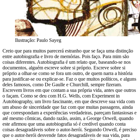
Ilustração: Paulo Sayeg
Creio que para muitos parecerá estranho que se faça uma distinção
entre autobiografia e livro de memórias. Pois faço. Para mim são
coisas diferentes. Autobiografia é um relato que, baseando-se nos
documentos, alguém escreve sobre si próprio. Escreve sobre si
próprio a olhar-se como se fora um outro, de quem narra a história
para justificar-se ou explicar-se. Faz o que muitos políticos, e alguns
deles famosos, como De Gaulle e Churchill, sempre fizeram.
Escrevem livros em que contam a sua própria vida, antes que outros
o façam. Como se deu com H.G. Wells, com Experiment in
Autobiography, um livro fascinante, em que descreve sua vida com
um abuso de sinceridade que faz com que muitas passagens, ainda
que correspondam a experiências verdadeiras, pareçam fantasiosas e
até mesmo cômicas, dando razão, assim, a George Orwell, quando
este afirmou que uma autobiografia só é credível quando conta
coisas desagradáveis sobre o autor-herói. Segundo Orwell, é preciso
que o autor-herói desvende fatos desagradáveis de sua vida, para