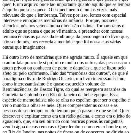
quer. É um arquivo onde tão importante quanto aquilo que se lembra
é aquilo que se esquece. O esquecimento é muitas vezes mais
relevante do que a lembrança. Talvez por isso, lemos com especial
interesse e emoção as memórias da infância. Porque, nos seus
silêncios, nós nos vemos numa dimensão distinta. Tornamo-nos o
adulto que se pensa e que se vê menino, a preencher com nossas
reminiscências as pausas da lembrança da personagem do livro que,
não sendo nós, nos recorda a meninice que foi nossa e as várias
outras que imaginamos.
Há outro livro de memórias que me agrada muito. É aquele em que
o autor fala pouco de si próprio e muito dos outros, das pessoas com
quem privou ou conheceu de perto, e daquelas a que se ligou pelo
afeto ou pelo sofrimento. Falo das “memórias dos outros”, de que é
paradigma o livro de Rodrigo Octavio, um livro interessantíssimo,
como interessantíssimo é o quase esquecido volume de
Reminiscências, de Bastos Tigre, do qual se reerguem as tardes da
Confeitaria Colombo e o Rio de Janeiro da belle époque. Essa
espécie de memorialista não se olha no espelho: quer ser o espelho e
ver o mundo a olhar-se nele. Quer compreender as coisas e as
pessoas de seu tempo, ou do tempo que já passou e que se foi. Quer
descrever e explicar como era um rádio galena, e como era o jeito do
aguadeiro, que, em seu burrico com barricas presas às cangalhas,
vendia água de casa em casa. Quer lembrar como era o bonde que,
no Rio de Janeiro, nas noites de ópera ou de concertos, se dirigia ao