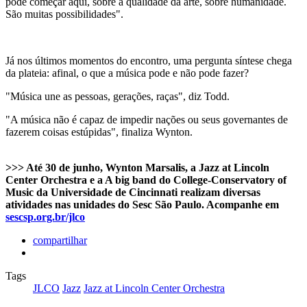
pode começar aqui, sobre a qualidade da arte, sobre humanidade.
São muitas possibilidades".
Já nos últimos momentos do encontro, uma pergunta síntese chega
da plateia: afinal, o que a música pode e não pode fazer?
"Música une as pessoas, gerações, raças", diz Todd.
"A música não é capaz de impedir nações ou seus governantes de
fazerem coisas estúpidas", finaliza Wynton.
>>> Até 30 de junho, Wynton Marsalis, a Jazz at Lincoln
Center Orchestra e a A big band do College-Conservatory of
Music da Universidade de Cincinnati realizam diversas
atividades nas unidades do Sesc São Paulo. Acompanhe em
sescsp.org.br/jlco
compartilhar
Tags
JLCO
Jazz
Jazz at Lincoln Center Orchestra