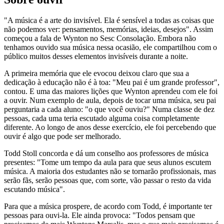
"A música é a arte do invisível. Ela é sensível a todas as coisas que
não podemos ver: pensamentos, memórias, ideias, desejos". Assim
começou a fala de Wynton no Sesc Consolação. Embora não
tenhamos ouvido sua música nessa ocasião, ele compartilhou com o
público muitos desses elementos invisíveis durante a noite.
A primeira memória que ele evocou deixou claro que sua a
dedicação à educação não é à toa: "Meu pai é um grande professor",
contou. E uma das maiores lições que Wynton aprendeu com ele foi
a ouvir. Num exemplo de aula, depois de tocar uma música, seu pai
perguntaria a cada aluno: "o que você ouviu?" Numa classe de dez
pessoas, cada uma teria escutado alguma coisa completamente
diferente. Ao longo de anos desse exercício, ele foi percebendo que
ouvir é algo que pode ser melhorado.
Todd Stoll concorda e dá um conselho aos professores de música
presentes: "Tome um tempo da aula para que seus alunos escutem
música. A maioria dos estudantes não se tornarão profissionais, mas
serão fãs, serão pessoas que, com sorte, vão passar o resto da vida
escutando música".
Para que a música prospere, de acordo com Todd, é importante ter
pessoas para ouvi-la. Ele ainda provoca: "Todos pensam que