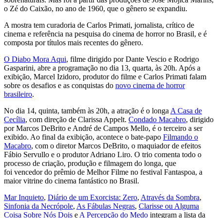
o Zé do Caixão, no ano de 1960, que o gênero se expandiu.
A mostra tem curadoria de Carlos Primati, jornalista, crítico de
cinema e referência na pesquisa do cinema de horror no Brasil, e é
composta por títulos mais recentes do gênero.
O Diabo Mora Aqui
, filme dirigido por Dante Vescio e Rodrigo
Gasparini, abre a programação no dia 13, quarta, às 20h. Após a
exibição, Marcel Izidoro, produtor do filme e Carlos Primati falam
sobre os desafios e as conquistas do
novo cinema de horror
brasileiro
.
No dia 14, quinta, também às 20h, a atração é o longa
A Casa de
Cecília
, com direção de Clarissa Appelt.
Condado Macabro
, dirigido
por Marcos DeBrito e André de Campos Mello, é o terceiro a ser
exibido. Ao final da exibição, acontece o bate-papo
Filmando o
Macabro
, com o diretor Marcos DeBrito, o maquiador de efeitos
Fábio Servullo e o produtor Adriano Liro. O trio comenta todo o
processo de criação, produção e filmagem do longa, que
foi vencedor do prêmio de Melhor Filme no festival Fantaspoa, a
maior vitrine do cinema fantástico no Brasil.
Mar Inquieto
,
Diário de um Exorcista: Zero
,
Através da Sombra
,
Sinfonia da Necrópole
,
As Fábulas Negras
,
Clarisse ou Alguma
Coisa Sobre Nós Dois
e
A Percepção do Medo
integram a lista da