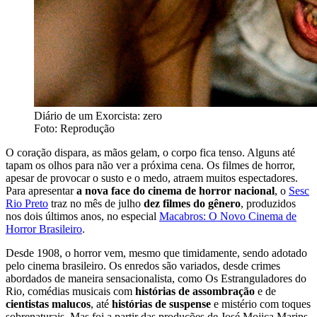
Diário de um Exorcista: zero
Foto: Reprodução
O coração dispara, as mãos gelam, o corpo fica tenso. Alguns até
tapam os olhos para não ver a próxima cena. Os filmes de horror,
apesar de provocar o susto e o medo, atraem muitos espectadores.
Para apresentar
a nova face do cinema de horror nacional
, o
Sesc
Rio Preto
traz no mês de julho
dez filmes do gênero
, produzidos
nos dois últimos anos, no especial
Macabros: O Novo Cinema de
Horror Brasileiro
.
Desde 1908, o horror vem, mesmo que timidamente, sendo adotado
pelo cinema brasileiro. Os enredos são variados, desde crimes
abordados de maneira sensacionalista, como Os Estranguladores do
Rio, comédias musicais com
histórias de assombração
e de
cientistas malucos
, até
histórias de suspense
e mistério com toques
sobrenaturais. Mas foi a partir das produções de José Mojica Marins,